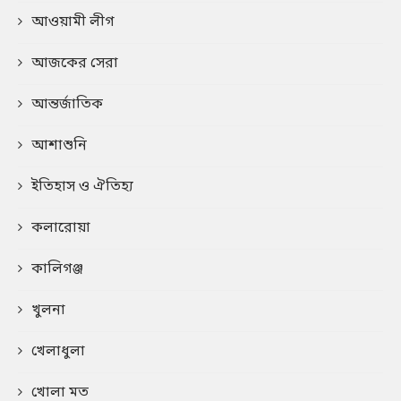
আওয়ামী লীগ
আজকের সেরা
আন্তর্জাতিক
আশাশুনি
ইতিহাস ও ঐতিহ্য
কলারোয়া
কালিগঞ্জ
খুলনা
খেলাধুলা
খোলা মত