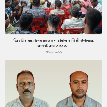
জিয়াউর রহমানের ৪৫তম শাহাদাত বার্ষিকী উপলক্ষে
সাতক্ষীরায় তারেক...
মে ৩০, ২০২৬