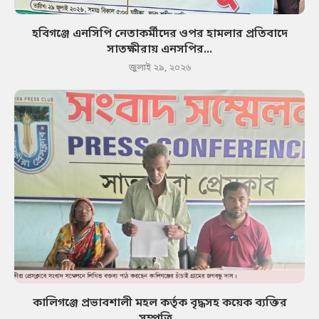
হবিগঞ্জে এনসিপি নেতাকর্মীদের ওপর হামলার প্রতিবাদে
সাতক্ষীরায় এনসপির...
জুলাই ২৯, ২০২৬
কালিগঞ্জে প্রভাবশালী মহল কর্তৃক বৃদ্ধসহ কয়েক ব্যক্তির
সম্পত্তি...