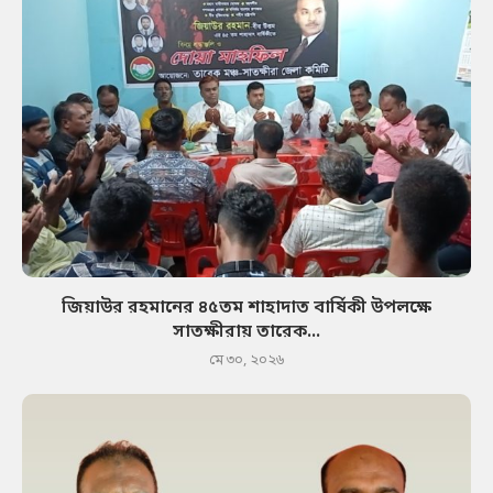
জিয়াউর রহমানের ৪৫তম শাহাদাত বার্ষিকী উপলক্ষে
সাতক্ষীরায় তারেক...
মে ৩০, ২০২৬