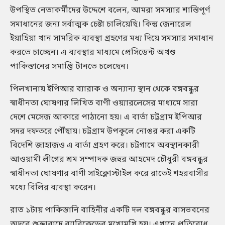
উপস্থিত নেতাকর্মীদের উদ্দেশে বলেন, আমরা সমস্যার শান্তিপূর্ণ
সমাধানের জন্য সর্বাত্মক চেষ্টা চালিয়েছি। কিন্তু জেনারেল
ইয়াহিয়া খান সামরিক ব্যবস্থা গ্রহণের মধ্য দিয়ে সমস্যার সমাধান
করতে চাচ্ছেন। এ ব্যবস্থার মাধ্যমে প্রেসিডেন্ট অখণ্ড
পাকিস্তানের সমাপ্তি টানতে চলেছেন।
পিলখানায় ইপিআর ব্যারাক ও অন্যান্য স্থান থেকে বঙ্গবন্ধুর
স্বাধীনতা ঘোষণার লিখিত বাণী ওয়্যারলেসের মাধ্যমে সারা
দেশে মেসেজ আকারে পাঠানো হয়। এ বার্তা চট্টগ্রাম ইপিআর
সদর দফতরে পৌঁছায়। চট্টগ্রাম উপকূলে নোঙর করা একটি
বিদেশি জাহাজও এ বার্তা গ্রহণ করে। চট্টগামে অবস্থানকারী
আওয়ামী লীগের শ্রম সম্পাদক জহুর আহমেদ চৌধুরী বঙ্গবন্ধুর
স্বাধীনতা ঘোষণার বাণী সাইক্লোস্টাইল করে রাতেই শহরবাসীর
মধ্যে বিলির ব্যবস্থা করেন।
রাত ১টায় পাকিস্তানি বাহিনীর একটি দল বঙ্গবন্ধুর বাসভবনের
অদূরে শুক্রাবাদে ব্যারিকেডের মুখোমুখি হয়। এখানে প্রতিরোধ