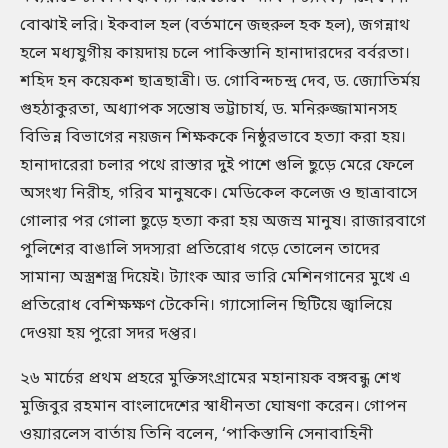
বোঝাই লরি। ইকবাল হল (বর্তমানে জহুরুল হক হল), জগন্নাথ
হলে মধ্যযুগীয় কায়দায় চলে পাকিস্তানি হানাদারদের বর্বরতা।
শহিদ হন কয়েকশ ছাত্রছাত্রী। ড. গোবিন্দচন্দ্র দেব, ড. জ্যোতির্ময়
গুহঠাকুরতা, অধ্যাপক সন্তোষ ভট্টাচার্য, ড. মনিরুজ্জামানসহ
বিভিন্ন বিভাগের নয়জন শিক্ষককে নিষ্ঠুরভাবে হত্যা করা হয়।
হানাদারেরা চলার পথে রাস্তার দুই পাশে গুলি ছুড়ে মেরে ফেলে
অসংখ্য নিরীহ, গরিব মানুষকে। মেডিকেল কলেজ ও ছাত্রাবাসে
গোলার পর গোলা ছুড়ে হত্যা করা হয় অজস্র মানুষ। রাজারবাগে
পুলিশের বাঙালি সদস্যরা প্রতিরোধ গড়ে তোলেন তাদের
সামান্য অস্ত্রশস্ত্র দিয়েই। ট্যাংক আর ভারি মেশিনগানের মুখে এ
প্রতিরোধ বেশিক্ষক্ষণ টেকেনি। গ্যাসোলিন ছিটিয়ে জ্বালিয়ে
দেওয়া হয় পুরো সদর দপ্তর।
২৬ মার্চের প্রথম প্রহরে মুক্তিসংগ্রামের মহানায়ক বঙ্গবন্ধু শেখ
মুজিবুর রহমান বাংলাদেশের স্বাধীনতা ঘোষণা করেন। গোপন
ওয়্যারলেস বার্তায় তিনি বলেন, ‘পাকিস্তানি সেনাবাহিনী