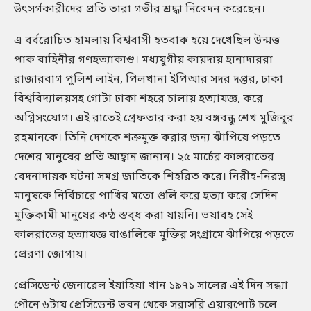
উৎসর্গকারীদের প্রতি তারা গভীর শ্রদ্ধা নিবেদন করেছেন।
এ বর্বরোচিত হামলায় বিশ্ববাসী হতবাক হয়ে দেখেছিল উন্মত্ত
পাক বাহিনীর গণহত্যাকাণ্ড। মধ্যযুগীয় কায়দায় হানাদাররা
রাজারবাগ পুলিশ লাইন, পিলখানা ইপিআর সদর দপ্তর, ঢাকা
বিশ্ববিদ্যালয়সহ গোটা ঢাকা শহরে চালায় হত্যাযজ্ঞ, করে
অগ্নিসংযোগ। এই রাতেই গ্রেফতার করা হয় বঙ্গবন্ধু শেখ মুজিবুর
রহমানকে। তিনি দেশকে শত্রুমুক্ত করার জন্য ঝাঁপিয়ে পড়তে
দেশের মানুষের প্রতি আহ্বান জানান। ২৫ মার্চের কালরাতের
বেদনাদায়ক ঘটনা সমগ্র জাতিকে শিহরিত করে। নিরীহ-নিরস্ত্র
মানুষকে নির্বিচারে পাখির মতো গুলি করে হত্যা করে সেদিন
মুক্তিকামী মানুষের কণ্ঠ স্তব্ধ করা যায়নি। ভয়াবহ সেই
কালরাতের হত্যাযজ্ঞ বাঙালিকে মুক্তির সংগ্রামে ঝাঁপিয়ে পড়তে
প্রেরণা জোগায়।
প্রেসিডেন্ট জেনারেল ইয়াহিয়া খান ১৯৭১ সালের এই দিন সন্ধ্যা
পৌনে ৬টায় প্রেসিডেন্ট ভবন থেকে সরাসরি এয়ারপোর্ট চলে