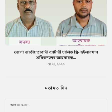
জেলা জাতীয়তাবাদী ব্যাটারী চালিত থ্রি- হুইলারযান
শ্রমিকদলের আহবায়ক...
মে ২৬, ২০২৬
মতামত দিন