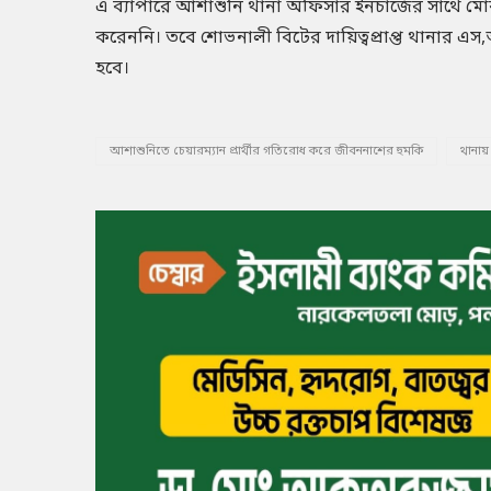
এ ব্যাপারে আশাশুনি থানা অফিসার ইনচার্জের সাথে ম
করেননি। তবে শোভনালী বিটের দায়িত্বপ্রাপ্ত থানার এস
হবে।
আশাশুনিতে চেয়ারম্যান প্রার্থীর গতিরোধ করে জীবননাশের হুমকি
থানা