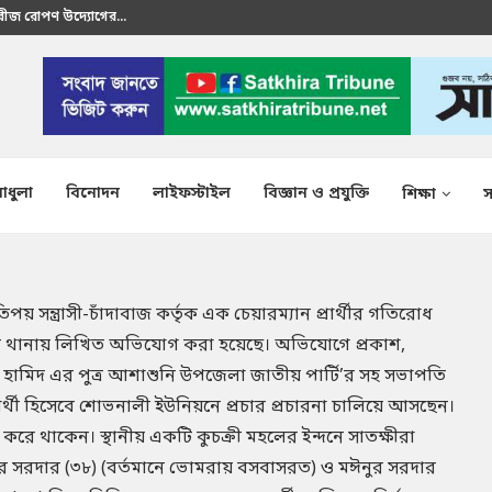
রতীক এস এম শাকির...
াধুলা
বিনোদন
লাইফস্টাইল
বিজ্ঞান ও প্রযুক্তি
শিক্ষা
স
য় সন্ত্রাসী-চাঁদাবাজ কর্তৃক এক চেয়ারম্যান প্রার্থীর গতিরোধ
রে থানায় লিখিত অভিযোগ করা হয়েছে। অভিযোগে প্রকাশ,
ামিদ এর পুত্র আশাশুনি উপজেলা জাতীয় পার্টি’র সহ সভাপতি
্রার্থী হিসেবে শোভনালী ইউনিয়নে প্রচার প্রচারনা চালিয়ে আসছেন।
করে থাকেন। স্থানীয় একটি কুচক্রী মহলের ইন্দনে সাতক্ষীরা
ুর সরদার (৩৮) (বর্তমানে ভোমরায় বসবাসরত) ও মঈনুর সরদার