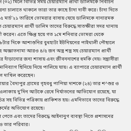
(৩২) মিলে বিভিন্ন সময় চেয়ারম্যান প্রার্থী ডালিমকে নির্বাচন
চারনা চালাতে থাকলে তারা তার কাছে চাঁদা দাবী করে। চাঁদা দিতে
গত ১৫ মার্চ’২১ তারিখে ভোমরার বাসায় যেয়ে ডালিমকে নানারমক
েয়ারম্যান প্রার্থী ডালিম তাদের বিরুদ্ধে সাতক্ষীরা সদর থানায়
ী করেন। এতে ক্ষিপ্ত হয়ে গত ১মে শনিবার ভোমরা থেকে
ার দিকে আশাশুনির বুধহাটা ইউনিয়নের পাইথালী পৌছালে
ঞাতনামা আরও ৪/৫ জন অস্ত্র শস্ত্র সহ চেয়ারম্যান প্রার্থী
দাঁড়ানোর জন্য শাসায় এবং জীবননাশের হুমকি দেয়। সন্ত্রাসীরা
িব্যাগ ছিনিয়ে নিয়ে পালিয়ে যায়। এ ব্যাপারে চেয়ারম্যান প্রার্থী
গ দাখিল করেছেন।
ারোয়ার বৈদ্যপুর গ্রামের গৃহবধু পাপিয়া দাশকে (২৪) তার শ^শুর ও
 এলাকায় দু’দিন আটকে রেখে নির্যাতনের আভিযোগ রয়েছে, যা
র সহ বিভিন্ন পত্রিকায় প্রাকিশত হয়। এমনিভাবে তাদের বিরুদ্ধে
কর্মের অভিযোগ রয়েছে।
া পেতে এবং তাদের বিরুদ্ধে আইনানুগ ব্যবস্থা নিতে প্রশাসনের
ম ও তার পরিবার।