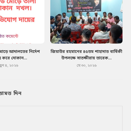
মোড়ে আদালতের নির্দেশ
জিয়াউর রহমানের ৪৫তম শাহাদাত বার্ষিকী
য করে দোকান...
উপলক্ষে সাতক্ষীরায় তারেক...
জুন ৪, ২০২৬
মে ৩০, ২০২৬
তামত দিন