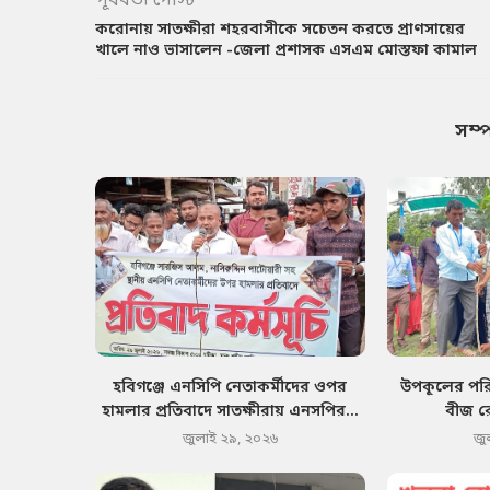
পূর্ববর্তী পোস্ট
করোনায় সাতক্ষীরা শহরবাসীকে সচেতন করতে প্রাণসায়ের
খালে নাও ভাসালেন -জেলা প্রশাসক এসএম মোস্তফা কামাল
সম্
হবিগঞ্জে এনসিপি নেতাকর্মীদের ওপর
উপকূলের পরিব
হামলার প্রতিবাদে সাতক্ষীরায় এনসপির...
বীজ র
জুলাই ২৯, ২০২৬
জু