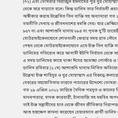
(৩২) এবং ভোমরার সিরাজুল ইসলামের পুত্র নুর মোহাম্মাদ 
থেকে সরে দাড়াতে বলে। কিন্তু ডালিম তার নির্বাচনী প্র
অস্বীকার করায় উল্লেখিত তিন ব্যক্তি সহ অন্যান্যরা 
ভয়ভীতি দেখায় ও জীবননাশের হুমকি দেয়। যার প্রেক্ষিতে চ
৯৫৭ নং এবং আশাশুনি থানায় ৮৯৪ নং পৃথক দু’টি ডায়ের
মোটরসাইকেলযোগে শোভনালী ফেরার সময় রাত পৌনে ৮ট
পেছন থেকে মোটরসাইকেলযোগে এসে উক্ত তিন ব্যক্তি সহ অজ্
ডালিমের গতিরোধ করে আগামী ইউপি নির্বাচন থেকে সরে 
এ সময় ডালিমের কাছে থাকা ঈদের শুভেচ্ছা পোস্টার ও মান
ডালিম রবিবার (২ মে) আশাশুনি থানায় লিখিত অভিযো
উল্লেখ্য উক্ত শাহিনুর ও নুর মোহাম্মাদ এর বিরুদ্ধে কল
দেবরের সহযোগিতায় ভারতে পাচারের উদ্দেশ্যে ভোমরা
গত ২৯ এপ্রিল ২০২১ তারিখে দৈনিক পত্রদূত ও কালের চিত্
মানবপাচার, মাদক কারবারী, চাঁদাবাজি সহ বহুবিধ অপ
তাই উক্ত সন্ত্রাসীদের হাত থেকে জীবন জীবিকার নিরাপত্ত
আশু হস্তক্ষেপ কামনা করেছেন চেয়ারম্যান প্রার্থী ডালি