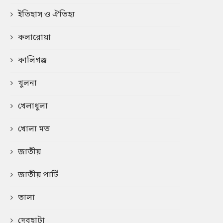
ইতিহাস ও ঐতিহ্য
কলারোয়া
কালিগঞ্জ
খুলনা
খেলাধুলা
খোলা মত
জাতীয়
জাতীয় পার্টি
তালা
দেবহাটা