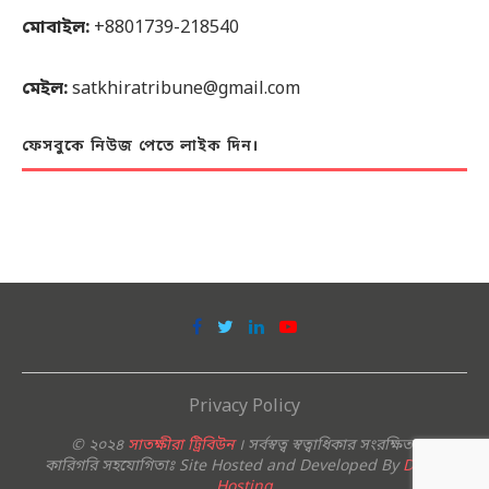
মোবাইল:
+8801739-218540
মেইল:
satkhiratribune@gmail.com
ফেসবুকে নিউজ পেতে লাইক দিন।
Privacy Policy
© ২০২৪
সাতক্ষীরা ট্রিবিউন
। সর্বস্বত্ব স্বত্বাধিকার সংরক্ষিত।
কারিগরি সহযোগিতাঃ Site Hosted and Developed By
Deshi
Hosting