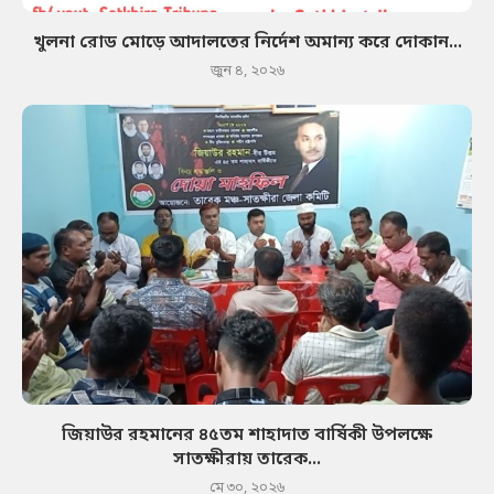
খুলনা রোড মোড়ে আদালতের নির্দেশ অমান্য করে দোকান...
জুন ৪, ২০২৬
জিয়াউর রহমানের ৪৫তম শাহাদাত বার্ষিকী উপলক্ষে
সাতক্ষীরায় তারেক...
মে ৩০, ২০২৬