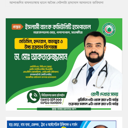
আশাশুনির বামনডাঙ্গায় খালে অবৈধ নেটপাটা ভ্রাম্যমাণ আদালতে জরিমানা