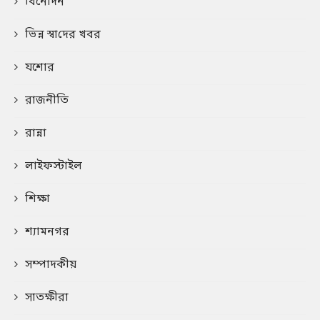
বিনোদন
ভিন্ন স্বা‌দের খবর
যশোর
রাজনীতি
রান্না
লাইফস্টাইল
শিক্ষা
শ্যামনগর
সম্পাদকীয়
সাতক্ষীরা