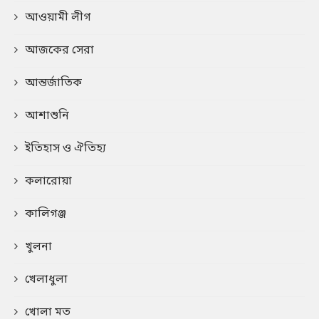
আওয়ামী লীগ
আজকের সেরা
আন্তর্জাতিক
আশাশুনি
ইতিহাস ও ঐতিহ্য
কলারোয়া
কালিগঞ্জ
খুলনা
খেলাধুলা
খোলা মত