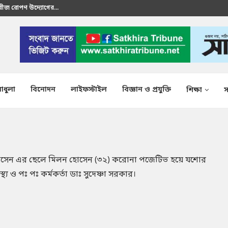
 বীজ রোপণ উদ্যোগের...
রতীক এস এম শাকির...
াধুলা
বিনোদন
লাইফস্টাইল
বিজ্ঞান ও প্রযুক্তি
শিক্ষা
স
সেন এর ছেলে মিলন হোসেন (৩২) করোনা পজেটিভ হয়ে যশোর
্য ও পঃ পঃ কর্মকর্তা ডাঃ সুদেষ্ণা সরকার।