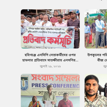
হবিগঞ্জে এনসিপি নেতাকর্মীদের ওপর
উপকূলের পরিব
হামলার প্রতিবাদে সাতক্ষীরায় এনসপির...
বীজ র
জুলাই ২৯, ২০২৬
জু