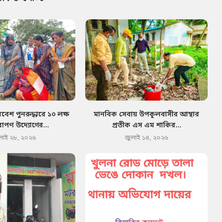
েশ পুনরুদ্ধারে ১০ লক্ষ
মানবিক সেবায় উপকূলবাসীর আস্থার
োপণ উদ্যোগের...
প্রতীক এস এম শাকির...
লাই ২৮, ২০২৬
জুলাই ১৪, ২০২৬