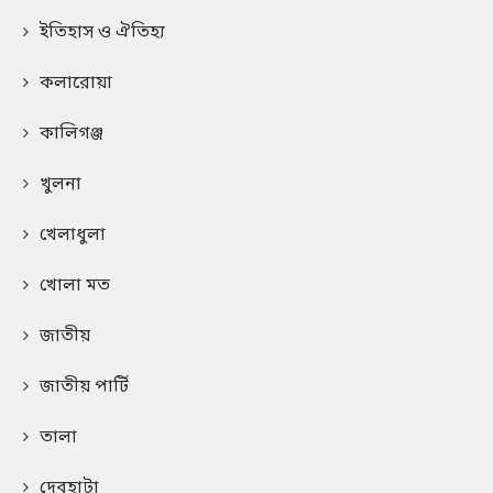
ইতিহাস ও ঐতিহ্য
কলারোয়া
কালিগঞ্জ
খুলনা
খেলাধুলা
খোলা মত
জাতীয়
জাতীয় পার্টি
তালা
দেবহাটা