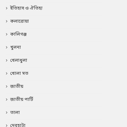
ইতিহাস ও ঐতিহ্য
কলারোয়া
কালিগঞ্জ
খুলনা
খেলাধুলা
খোলা মত
জাতীয়
জাতীয় পার্টি
তালা
দেবহাটা