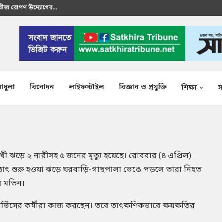
 বীজ রোপণ উদ্যোগের...
রতীক এস এম শাকির...
াধুলা
বিনোদন
লাইফস্টাইল
বিজ্ঞান ও প্রযুক্তি
শিক্ষা
স
ী ঝড়ে ২ নারীসহ ৫ জনের মৃত্যু হয়েছে। রোববার (৪ এপ্রিল)
 হঠাৎ শুরু হওয়া ঝড়ে ঘরবাড়ি-গাছপালা ভেঙে পড়লে তারা নিহত
ল মতিন।
ভিসের কর্মীরা কাজ করছেন। তবে তাৎক্ষণিকভাবে ক্ষয়ক্ষতির