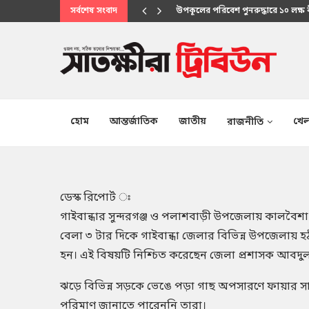
সর্বশেষ সংবাদ
উপকূলের পরিবেশ পুনরুদ্ধারে ১০ লক্ষ
মানবিক সেবায় উপকূলবাসীর আস্থার প্
হোম
আন্তর্জাতিক
জাতীয়
খেল
রাজনীতি
ডেস্ক রিপোর্ট ঃ
গাইবান্ধার সুন্দরগঞ্জ ও পলাশবাড়ী উপজেলায় কালবৈশাখ
বেলা ৩ টার দিকে গাইবান্ধা জেলার বিভিন্ন উপজেলায়
হন। এই বিষয়টি নিশ্চিত করেছেন জেলা প্রশাসক আবদু
ঝড়ে বিভিন্ন সড়কে ভেঙে পড়া গাছ অপসারণে ফায়ার সার্
পরিমাণ জানাতে পারেননি তারা।