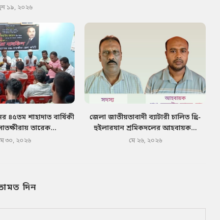
ুন ১৯, ২০২৬
র ৪৫তম শাহাদাত বার্ষিকী
জেলা জাতীয়তাবাদী ব্যাটারী চালিত থ্রি-
সাতক্ষীরায় তারেক...
হুইলারযান শ্রমিকদলের আহবায়ক...
মে ৩০, ২০২৬
মে ২৬, ২০২৬
তামত দিন