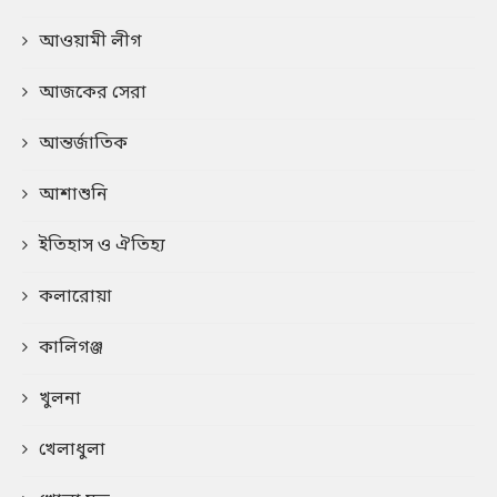
আওয়ামী লীগ
আজকের সেরা
আন্তর্জাতিক
আশাশুনি
ইতিহাস ও ঐতিহ্য
কলারোয়া
কালিগঞ্জ
খুলনা
খেলাধুলা