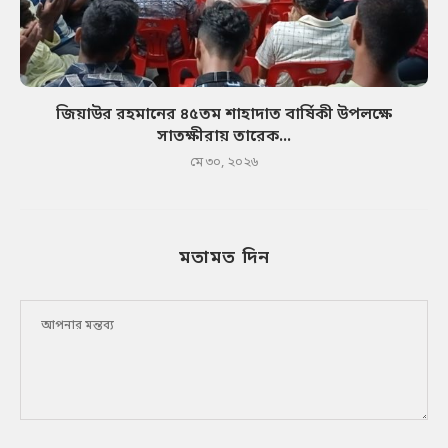
জিয়াউর রহমানের ৪৫তম শাহাদাত বার্ষিকী উপলক্ষে
সাতক্ষীরায় তারেক...
মে ৩০, ২০২৬
মতামত দিন