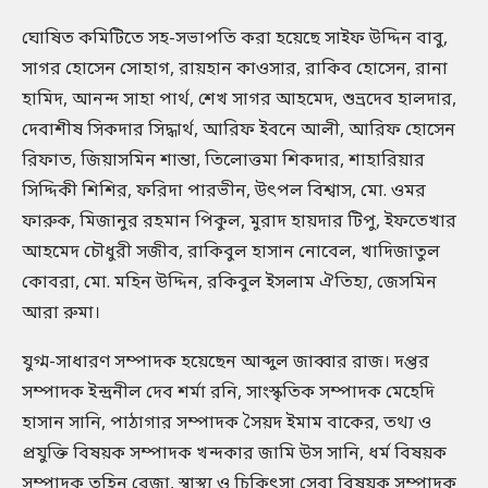
ঘোষিত কমিটিতে সহ-সভাপতি করা হয়েছে সাইফ উদ্দিন বাবু,
সাগর হোসেন সোহাগ, রায়হান কাওসার, রাকিব হোসেন, রানা
হামিদ, আনন্দ সাহা পার্থ, শেখ সাগর আহমেদ, শুভ্রদেব হালদার,
দেবাশীষ সিকদার সিদ্ধার্থ, আরিফ ইবনে আলী, আরিফ হোসেন
রিফাত, জিয়াসমিন শান্তা, তিলোত্তমা শিকদার, শাহারিয়ার
সিদ্দিকী শিশির, ফরিদা পারভীন, উৎপল বিশ্বাস, মো. ওমর
ফারুক, মিজানুর রহমান পিকুল, মুরাদ হায়দার টিপু, ইফতেখার
আহমেদ চৌধুরী সজীব, রাকিবুল হাসান নোবেল, খাদিজাতুল
কোবরা, মো. মহিন উদ্দিন, রকিবুল ইসলাম ঐতিহ্য, জেসমিন
আরা রুমা।
যুগ্ম-সাধারণ সম্পাদক হয়েছেন আব্দুল জাব্বার রাজ। দপ্তর
সম্পাদক ইন্দ্রনীল দেব শর্মা রনি, সাংস্কৃতিক সম্পাদক মেহেদি
হাসান সানি, পাঠাগার সম্পাদক সৈয়দ ইমাম বাকের, তথ্য ও
প্রযুক্তি বিষয়ক সম্পাদক খন্দকার জামি উস সানি, ধর্ম বিষয়ক
সম্পাদক তুহিন রেজা, স্বাস্থ্য ও চিকিৎসা সেবা বিষয়ক সম্পাদক