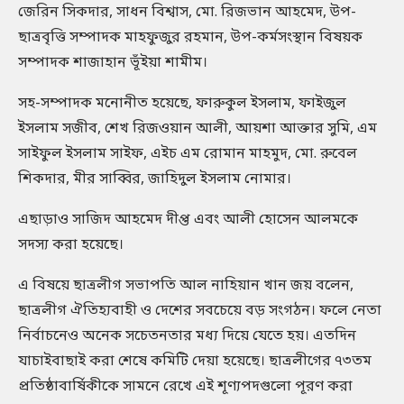
জেরিন সিকদার, সাধন বিশ্বাস, মো. রিজভান আহমেদ, উপ-
ছাত্রবৃত্তি সম্পাদক মাহফুজুর রহমান, উপ-কর্মসংস্থান বিষয়ক
সম্পাদক শাজাহান ভূঁইয়া শামীম।
সহ-সম্পাদক মনোনীত হয়েছে, ফারুকুল ইসলাম, ফাইজুল
ইসলাম সজীব, শেখ রিজওয়ান আলী, আয়শা আক্তার সুমি, এম
সাইফুল ইসলাম সাইফ, এইচ এম রোমান মাহমুদ, মো. রুবেল
শিকদার, মীর সাব্বির, জাহিদুল ইসলাম নোমার।
এছাড়াও সাজিদ আহমেদ দীপ্ত এবং আলী হোসেন আলমকে
সদস্য করা হয়েছে।
এ বিষয়ে ছাত্রলীগ সভাপতি আল নাহিয়ান খান জয় বলেন,
ছাত্রলীগ ঐতিহ্যবাহী ও দেশের সবচেয়ে বড় সংগঠন। ফলে নেতা
নির্বাচনেও অনেক সচেতনতার মধ্য দিয়ে যেতে হয়। এতদিন
যাচাইবাছাই করা শেষে কমিটি দেয়া হয়েছে। ছাত্রলীগের ৭৩তম
প্রতিষ্ঠাবার্ষিকীকে সামনে রেখে এই শূণ্যপদগুলো পূরণ করা