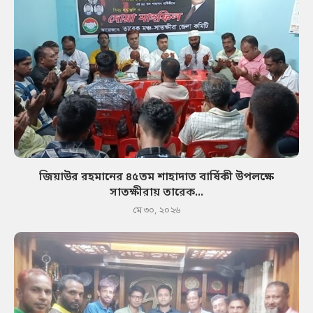
জিয়াউর রহমানের ৪৫তম শাহাদাত বার্ষিকী উপলক্ষে
সাতক্ষীরায় তারেক...
মে ৩০, ২০২৬