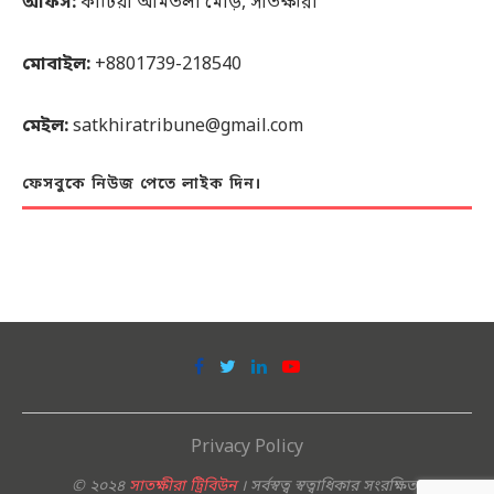
অফিস:
কাটিয়া আমতলা মোড়, সাতক্ষীরা
মোবাইল:
+8801739-218540
মেইল:
satkhiratribune@gmail.com
ফেসবুকে নিউজ পেতে লাইক দিন।
Privacy Policy
© ২০২৪
সাতক্ষীরা ট্রিবিউন
। সর্বস্বত্ব স্বত্বাধিকার সংরক্ষিত।