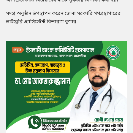
অংশগ্রহনকারী বিজয়ীদের মাঝে পুরুষ্কার বিতারন করা হয়।
সমগ্র অনুষ্ঠান উপস্থাপন করেন জেলা সরকারি গণগ্রন্থাগারের
লাইব্রেরি এ্যাসিস্টেন্ট কিনারাম কুমার