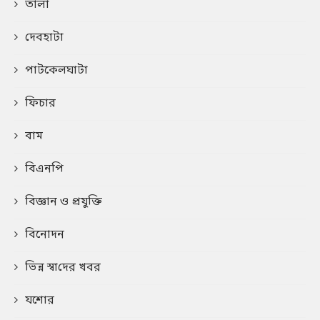
তালা
দেবহাটা
পাটকেলঘাটা
ফিচার
বাম
বিএনপি
বিজ্ঞান ও প্রযুক্তি
বিনোদন
ভিন্ন স্বা‌দের খবর
যশোর