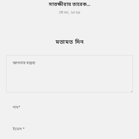
সাতক্ষীরায় তারেক...
মে ৩০, ২০২৬
মতামত দিন