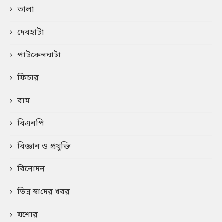
তালা
দেবহাটা
পাটকেলঘাটা
ফিচার
বাম
বিএনপি
বিজ্ঞান ও প্রযুক্তি
বিনোদন
ভিন্ন স্বা‌দের খবর
যশোর