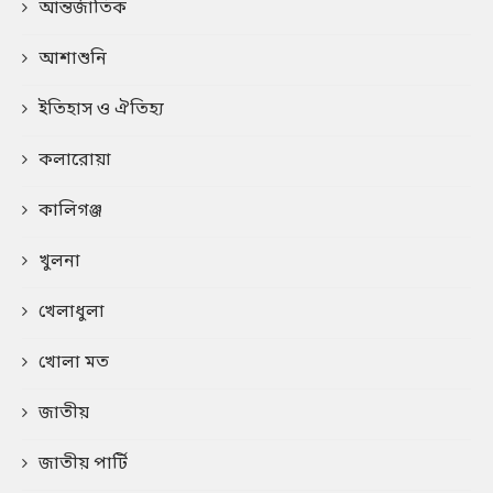
আন্তর্জাতিক
আশাশুনি
ইতিহাস ও ঐতিহ্য
কলারোয়া
কালিগঞ্জ
খুলনা
খেলাধুলা
খোলা মত
জাতীয়
জাতীয় পার্টি