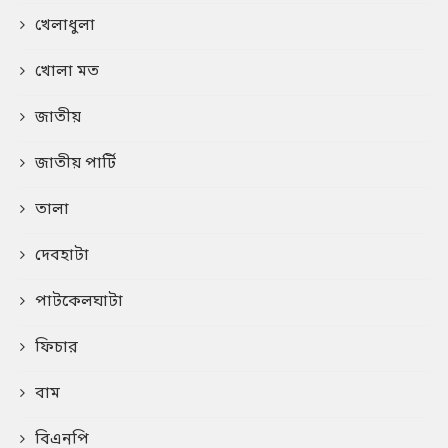
খেলাধুলা
খোলা মত
জাতীয়
জাতীয় পার্টি
তালা
দেবহাটা
পাটকেলঘাটা
ফিচার
বাম
বিএনপি