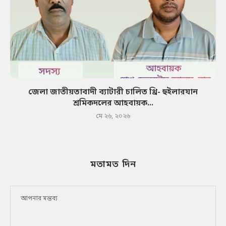
জেলা জাতীয়তাবাদী ব্যাটারী চালিত থ্রি- হুইলারযান
শ্রমিকদলের আহবায়ক...
মে ২৬, ২০২৬
মতামত দিন