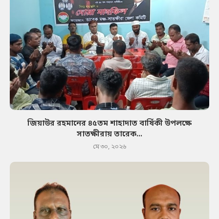
জিয়াউর রহমানের ৪৫তম শাহাদাত বার্ষিকী উপলক্ষে
সাতক্ষীরায় তারেক...
মে ৩০, ২০২৬