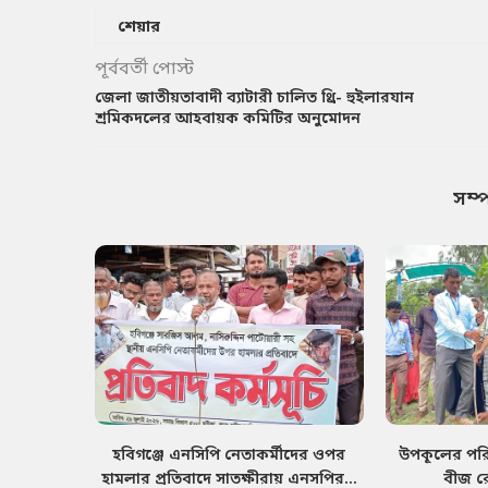
শেয়ার
পূর্ববর্তী পোস্ট
জেলা জাতীয়তাবাদী ব্যাটারী চালিত থ্রি- হুইলারযান
শ্রমিকদলের আহবায়ক কমিটির অনুমোদন
সম্
হবিগঞ্জে এনসিপি নেতাকর্মীদের ওপর
উপকূলের পরিব
হামলার প্রতিবাদে সাতক্ষীরায় এনসপির...
বীজ র