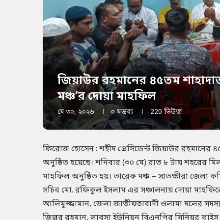
জিয়াউর রহমানের ৪৫তম শাহাদাত 
মঞ্চ’র দোয়া মাহফিল
মে ৩০, ২০২৬
০ মন্তব্য
220
ভিউজ
ফিরোজ হোসেন : শহীদ প্রেসিডেন্ট জিয়াউর রহমানের ৪৫
অনুষ্ঠিত হয়েছে। শনিবার (৩০ মে) রাত ৮ টায় শহরের 
মাহফিল অনুষ্ঠিত হয়। তারেক মঞ্চ – সাতক্ষীরা জেলা
সচিব মো. রফিকুল ইসলাম এর সঞ্চালনায় দোয়া মাহফিলে
আলিমুজ্জামান, জেলা জাতীয়তাবাদী ওলামা দলের সদস
জিল্লুর রহমান, লাবসা ইউনিয়ন বিএনপির সিনিয়র ভাইস প