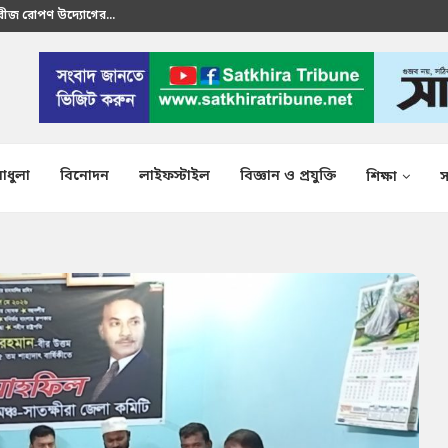
রতীক এস এম শাকির...
াধুলা
বিনোদন
লাইফস্টাইল
বিজ্ঞান ও প্রযুক্তি
শিক্ষা
স