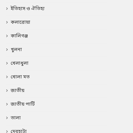
ইতিহাস ও ঐতিহ্য
কলারোয়া
কালিগঞ্জ
খুলনা
খেলাধুলা
খোলা মত
জাতীয়
জাতীয় পার্টি
তালা
দেবহাটা