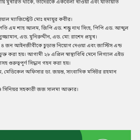
রণায় মুখরিত থাকে, তাদেরকে একবেলা খাওয়া এবং যাতায়াত
ল ম্যাজিস্ট্রেট মোঃ হুমায়ূর কবীর।
াপতি এম শাহ আলম, জিপি এড. শম্ভু নাথ সিংহ, পিপি এড. আব্দুল
ান, এড. মুনিরুদ্দীন, এড. মো: রাশেদ প্রমুখ।
য ৪ জন আইনজীবীকে চুড়ান্ত নিয়োগ দেওয়া এবং জাস্টিস এন্ড
ক্ত করা হয়। আগামী ২৮ এপ্রিল স্বাস্থ্যবিধি মেনে লিগ্যাল এইড
 গুরুত্বপূর্ণ সিদ্ধান গহন করা হয়।
ম, মেডিকেল অফিসার ডা. জয়ন্ত, সাংবাদিক মসিউর রহমান
ও সিনিয়র সহকারী জজ সালমা আক্তার।