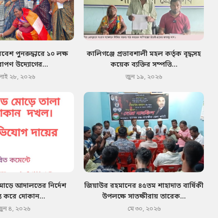
েশ পুনরুদ্ধারে ১০ লক্ষ
কালিগঞ্জে প্রভাবশালী মহল কর্তৃক বৃদ্ধসহ
োপণ উদ্যোগের...
কয়েক ব্যক্তির সম্পত্তি...
লাই ২৮, ২০২৬
জুন ১৯, ২০২৬
মোড়ে আদালতের নির্দেশ
জিয়াউর রহমানের ৪৫তম শাহাদাত বার্ষিকী
য করে দোকান...
উপলক্ষে সাতক্ষীরায় তারেক...
জুন ৪, ২০২৬
মে ৩০, ২০২৬