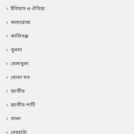
ইতিহাস ও ঐতিহ্য
কলারোয়া
কালিগঞ্জ
খুলনা
খেলাধুলা
খোলা মত
জাতীয়
জাতীয় পার্টি
তালা
দেবহাটা