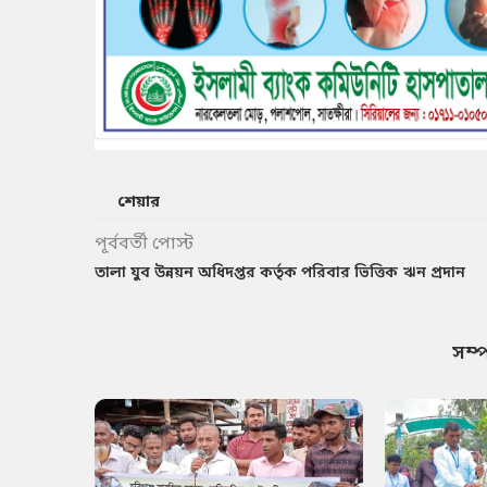
শেয়ার
পূর্ববর্তী পোস্ট
তালা যুব উন্নয়ন অধিদপ্তর কর্তৃক পরিবার ভিত্তিক ঋন প্রদান
সম্