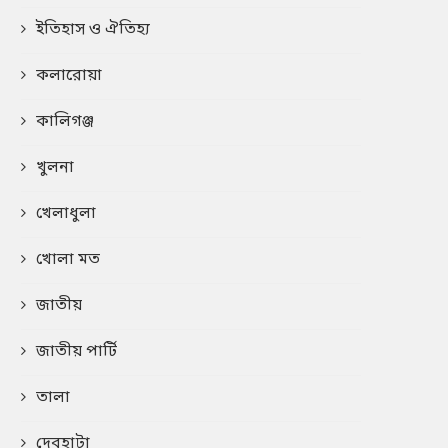
ইতিহাস ও ঐতিহ্য
কলারোয়া
কালিগঞ্জ
খুলনা
খেলাধুলা
খোলা মত
জাতীয়
জাতীয় পার্টি
তালা
দেবহাটা