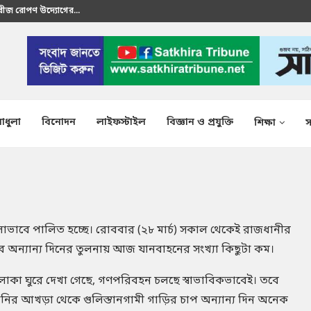
রতীক এস এম শাকির...
াধুলা
বিনোদন
লাইফস্টাইল
বিজ্ঞান ও প্রযুক্তি
শিক্ষা
স
াভাবে পালিত হচ্ছে। রোববার (২৮ মার্চ) সকাল থেকেই রাজধানীর
অন্যান্য দিনের তুলনায় আজ যানবাহনের সংখ্যা কিছুটা কম।
এলাকা ঘুরে দেখা গেছে, গণপরিবহন চলছে স্বাভাবিকভাবেই। তবে
 শনির আখড়া থেকে গুলিস্তানগামী গাড়ির চাপ অন্যান্য দিন অনেক