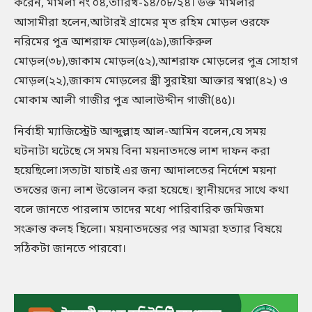
করেন, মামলা নং ০৪,তারিখ-১৪/০৮/২৪। উক্ত মামলার
আসামীরা হলেন,আটারই গ্রামের মৃত রহিম মোড়ল ওরফে
নরিমের পুত্র আশরাফ মোড়ল(৫৯),জাকিরুল
মোড়ল(৩৮),জাকাম মোড়ল(৫২),আশরাফ মোড়লের পুত্র সোহাগ
মোড়ল(২২),জাকাম মোড়লের স্ত্রী সুরাইয়া আক্তার স্বপ্না(৪২) ও
মোকাম আলী গাজীর পুত্র আলাউদ্দীন গাজী(৪৫)।
নির্বাহী ম্যাজিস্ট্রেট আব্দুল্লাহ আল-আমিন বলেন,যে সময়
ঘটনাটা ঘটেছে সে সময় বিনা ময়নাতদন্তে লাশ দাফন করা
হয়েছিলো।সত্যটা যাচাই এর জন্য আদালতের নির্দেশে ময়না
তদন্তের জন্য লাশ উত্তোলন করা হয়েছে। স্থানীয়দের সাথে কথা
বলে জানতে পারলাম তাদের মধ্যে পারিবারিক জমিজমা
সংক্রান্ত কলহ ছিলো। ময়নাতদন্তের পর আমরা হত্যার বিষয়ে
সঠিকটা জানতে পারবো।