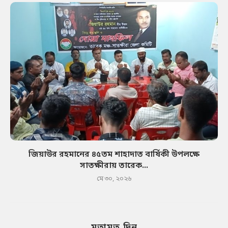
জিয়াউর রহমানের ৪৫তম শাহাদাত বার্ষিকী উপলক্ষে
সাতক্ষীরায় তারেক...
মে ৩০, ২০২৬
মতামত দিন