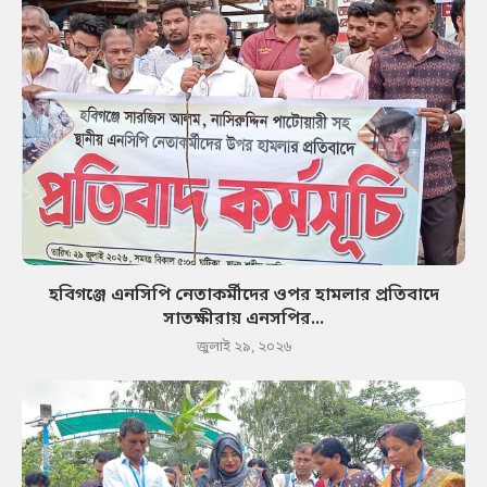
হবিগঞ্জে এনসিপি নেতাকর্মীদের ওপর হামলার প্রতিবাদে
সাতক্ষীরায় এনসপির...
জুলাই ২৯, ২০২৬