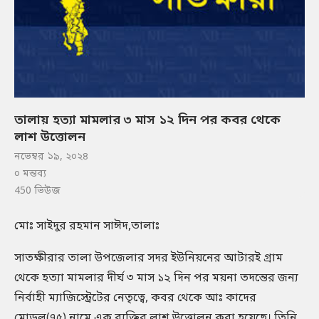
তালায় হত্যা মামলার ৩ মাস ১২ দিন পর কবর থেকে
লাশ উত্তোলন
নভেম্বর ১৯, ২০২৪
০ মন্তব্য
450
ভিউজ
মোঃ সাইদুর রহমান সাঈদ,তালাঃ
সাতক্ষীরার তালা উপজেলার সদর ইউনিয়নের আটারই গ্রাম
থেকে হত্যা মামলার দীর্ঘ ৩ মাস ১২ দিন পর ময়না তদন্তের জন্য
নির্বাহী ম্যাজিস্ট্রেটের নেতৃত্বে, কবর থেকে আঃ কাদের
মোড়ল(৭৫) নামে এক ব্যক্তির লাশ উত্তোলন করা হয়েছে। তিনি