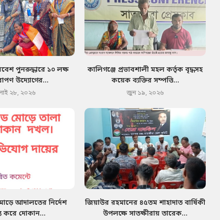
েশ পুনরুদ্ধারে ১০ লক্ষ
কালিগঞ্জে প্রভাবশালী মহল কর্তৃক বৃদ্ধসহ
োপণ উদ্যোগের...
কয়েক ব্যক্তির সম্পত্তি...
লাই ২৮, ২০২৬
জুন ১৯, ২০২৬
মোড়ে আদালতের নির্দেশ
জিয়াউর রহমানের ৪৫তম শাহাদাত বার্ষিকী
য করে দোকান...
উপলক্ষে সাতক্ষীরায় তারেক...