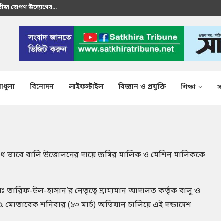
রতীক এস এম শাকির...
াধুলা
বিনোদন
লাইফস্টাইল
বিজ্ঞান ও প্রযুক্তি
শিক্ষা
স
বৈধ ভাবে বালি উত্তোলনের দায়ে জমির মালিক ও মেশিন মালিককে
মোঃ তারিফ-উল-হাসান’র নেতৃত্বে ভ্রাম্যমান আদালত কর্তৃক বালু ও
 ৫ মোতাবেক শনিবার (১৩ মার্চ) অভিযান চালিয়ে এই দন্ডাদেশ