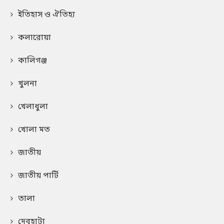
ইতিহাস ও ঐতিহ্য
কলারোয়া
কালিগঞ্জ
খুলনা
খেলাধুলা
খোলা মত
জাতীয়
জাতীয় পার্টি
তালা
দেবহাটা