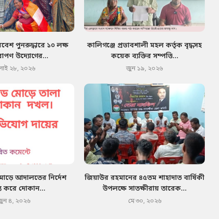
েশ পুনরুদ্ধারে ১০ লক্ষ
কালিগঞ্জে প্রভাবশালী মহল কর্তৃক বৃদ্ধসহ
োপণ উদ্যোগের...
কয়েক ব্যক্তির সম্পত্তি...
লাই ২৮, ২০২৬
জুন ১৯, ২০২৬
মোড়ে আদালতের নির্দেশ
জিয়াউর রহমানের ৪৫তম শাহাদাত বার্ষিকী
য করে দোকান...
উপলক্ষে সাতক্ষীরায় তারেক...
জুন ৪, ২০২৬
মে ৩০, ২০২৬