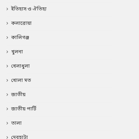
ইতিহাস ও ঐতিহ্য
কলারোয়া
কালিগঞ্জ
খুলনা
খেলাধুলা
খোলা মত
জাতীয়
জাতীয় পার্টি
তালা
দেবহাটা