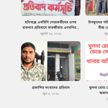
হবিগঞ্জে এনসিপি নেতাকর্মীদের ওপর
উপকূলের পরিব
হামলার প্রতিবাদে সাতক্ষীরায় এনসপির...
বীজ র
জুলাই ২৯, ২০২৬
জু
প্রকাশিত সংবাদের প্রতিবাদ
খুলনা রোড 
অমান্
জুন ৫, ২০২৬