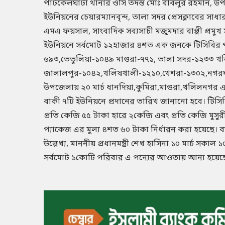
পাটকেলঘাটা থানার ওসি তদন্ত মোঃ বাবলুর রহমান, উ
ইউনিয়নের চেয়ারম্যানবৃন্দ, তালা সদর প্রেসক্লাবের 
এমএ ফয়সাল, সাংবাদিক সব্যসাচী মজুমদার বাপ্পী প্রমু
ইউনিয়নে সর্বমোট ১২হাজার ৪শত এক জনকে টিসিবির পন্য
৬৯৩,তেতুলিয়া-১০৪৯ মাগুরা-৭৭১, তালা সদর-১২৩৩ 
জালালপুর-১০৪২,খলিষখালী-১২১০,খেশরা-১৩০২,নগরঘা
উপজেলায় ২০ মার্চ ধানদিয়া,কুমিরা,মাগুরা,খলিলনগর এব
বাকী ৭টি ইউনিয়নে প্রদানের তারিখ জানানো হবে। টিসিব
প্রতি কেজি ৫৫ টাকা হারে ২কেজি এবং প্রতি কেজি মুস
প্যাকেজ এর মুল্য ৪শত ৬০ টাকা নির্ধারন করা হয়েছে। ব
উল্লেখ্য, মাননীয় প্রধানমন্ত্রী শেখ হাসিনা ১০ মার্চ স
সর্বমোট ১কোটি পরিবার এ পন্যের আওতায় আনা হয়েছ