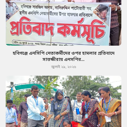
হবিগঞ্জে এনসিপি নেতাকর্মীদের ওপর হামলার প্রতিবাদে
সাতক্ষীরায় এনসপির...
জুলাই ২৯, ২০২৬