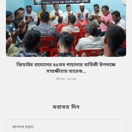
জিয়াউর রহমানের ৪৫তম শাহাদাত বার্ষিকী উপলক্ষে
সাতক্ষীরায় তারেক...
মে ৩০, ২০২৬
মতামত দিন