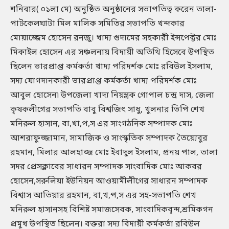
শনিবার( ০১লা মে) অনুষ্ঠিত অনুষ্ঠানের সভাপতিত্ব করেন তালা-
পাটকেলঘাটা মিল মালিক সমিতির সভাপতি খন্দকার
মোয়াজ্জেম হোসেন রনজু। খাদ্য গুদামের সহকারী ইন্সপেক্টর মোঃ
মিকাইল হোসেন এর সঞ্চলনায় বিদায়ী অতিথি হিসেবে উপস্থিত
ছিলেন ভারপ্রাপ্ত কর্মকর্তা খাদ্য পরিদর্শক মোঃ রবিউল ইসলাম,
সদ্য যোগদানকারী ভারপ্রাপ্ত কর্মকর্তা খাদ্য পরিদর্শক মোঃ
আবুল হোসেন৷ উপজেলা খাদ্য নিয়ন্ত্রক গোপাল চন্দ্র দাস, জেলা
কৃষকলীগের সভাপতি বাবু বিশ্বজিৎ সাধু, খুলনার ভিপি শেখ
মনিরুল হাসান, বা,খা,প,স এর সাংগঠনিক সম্পাদক মোঃ
আশরাফুজ্জামান, সামাজিক ও সাংস্কৃতিক সম্পাদক তৈয়্যেবুর
রহমান, মিলার আলহাজ্জ মোঃ ইবাদুল ইসলাম, প্রনয় পাল, তালা
সদর প্রেসক্লাবের সাধারন সম্পাদক সাংবাদিক মোঃ আকবর
হোসেন,সরুলিয়া ইউনিয়ন আওয়ামীলীগের সাধারন সম্পাদক
বিশ্বাস আতিয়ার রহমান, বা,খ,প,স এর সহ-সভাপতি শেখ
মনিরুল হাসানসহ বিশিষ্ট সমাজসেবক, সাংবাদিকবৃন্দ,শ্রমিকগন
প্রমুখ উপস্থিত ছিলেন। বক্তরা সদ্য বিদায়ী কর্মকর্তা রবিউল