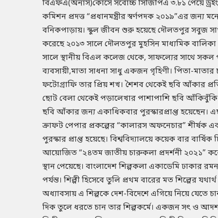
বিএফএ(অনার্স)কোর্সে সর্বোচ্চ সিজিপিএ ৩.৮১ পেয়ে ড্রইং অ্
কমিশন প্রদত্ত “প্রধানমন্ত্রীর স্বর্ণপদক ২০১৯”এর জন্
বনিকপাড়ায়। স্কুল জীবন শুরু হয়েছে দৌলতপুর সবুজ সাথী 
করেছে ২০১৩ সালে দৌলতপুর মুহসিন মাধ্যমিক বালিকা ব
সালে স্থানীয় বিএল কলেজ থেকে, সাফল্যের সাথে সকল পরীক্
ব্যবসায়ী,মাতা সাধনা সাধু একজন গৃহিণী। পিতা-মাতার চার 
ফটোগ্রাফি তার প্রিয় শখ। শৈশব থেকেই ছবি আঁকার প্রত
ছোট বেলা থেকেই পড়ালেখার পাশাপাশি ছবি আঁকিবুঁকি 
ছবি আঁকার জন্য একাধিকবার পুরস্কারপ্রাপ্ত হয়েছেন। এ
ক্রাফট পেপার প্রকল্পের “কালারস অফনেচার” শীর্ষক এক
পুরস্কার প্রাপ্ত হয়েছে। বিশ্ববিদ্যালয়ে কয়েক বার বার্ষিক
আয়োজিত “২৪তম জাতীয় চারুকলা প্রদর্শনী ২০২১” করোনা চ
স্থান পেয়েছে। বাংলাদেশ শিল্পকলা একাডেমি ঢাকার রমন
পর্যন্ত। শিল্পী হিসেবে তুলি প্রথম বারের মত শিল্পের যথা
অধ্যাবসায় এ শিল্পকে দেশ-বিদেশে এগিয়ে নিয়ে যেতে চা
দিক তুলে ধরতে চান তার শিল্পকর্মে। একজন সৎ ও আদর্