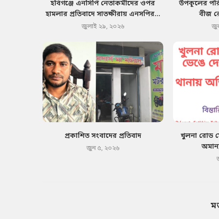
হবিগঞ্জে এনসিপি নেতাকর্মীদের ওপর
উপকূলের পরিব
হামলার প্রতিবাদে সাতক্ষীরায় এনসপির...
বীজ র
জুলাই ২৯, ২০২৬
জু
প্রকাশিত সংবাদের প্রতিবাদ
খুলনা রোড 
অমান্
জুন ৫, ২০২৬
ম