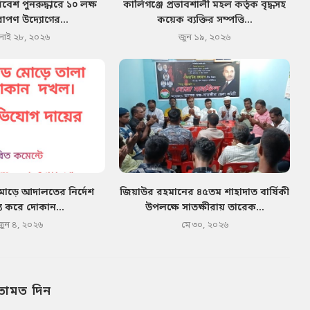
েশ পুনরুদ্ধারে ১০ লক্ষ
কালিগঞ্জে প্রভাবশালী মহল কর্তৃক বৃদ্ধসহ
োপণ উদ্যোগের...
কয়েক ব্যক্তির সম্পত্তি...
লাই ২৮, ২০২৬
জুন ১৯, ২০২৬
মোড়ে আদালতের নির্দেশ
জিয়াউর রহমানের ৪৫তম শাহাদাত বার্ষিকী
য করে দোকান...
উপলক্ষে সাতক্ষীরায় তারেক...
জুন ৪, ২০২৬
মে ৩০, ২০২৬
তামত দিন