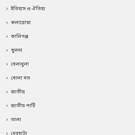
ইতিহাস ও ঐতিহ্য
কলারোয়া
কালিগঞ্জ
খুলনা
খেলাধুলা
খোলা মত
জাতীয়
জাতীয় পার্টি
তালা
দেবহাটা