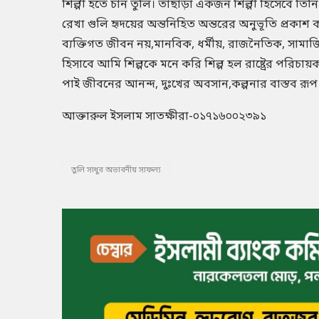
শিল্পী হতে চান তুলি। তাছাড়া একজন শিল্পী হিসেবে তি
রেখা গুলি হৃদয়ের অন্তনিহিত অন্তরের অনুভূতি প্রকাশ
ব্যক্তিগত জীবন নয়,মানবিক, ধর্মীয়়, রাজনৈতিক, সামাজিক ও
হিসাবে আমি শিল্পকে মনে করি শিল্প হল রাষ্ট্রের পরিচায়ক,
পাই জীবনের আনন্দ, দুঃখের অবসান,কল্পনার বাস্তব রূপ।
আক্তারুল ইসলাম সাতক্ষীরা-০১৭১৬০০২৩৯১
তুলি সাধুর অভাবনীয় সাফল্য