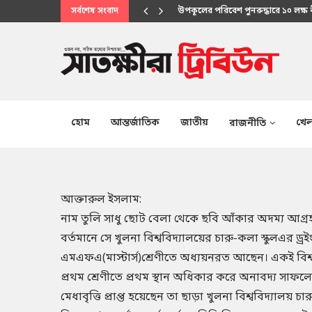
সর্বশেষ সংবাদ
মানবিক সেবায় উপকূলবাসীর আস্থার প্
হোম
আন্তর্জাতিক
জাতীয়
খেল
রাজনীতি
আক্তারুল ইসলাম:
নাম তুলি সাধু ছোট বেলা থেকে ছবি আঁকার অদম্য আগ্
বর্তমানে সে খুলনা বিশ্ববিদ্যালয়ের চারু-কলা স্কুলএর ড্রই
এমএফএ(মাস্টার্স)শ্রেণীতে অধ্যয়নরত আছেন। একই বিশ
প্রথম শ্রেণীতে প্রথম স্থান অধিকার করে অনাবদ্য সাফল্
মেধাবৃত্তি প্রাপ্ত হয়েছেন তা ছাড়া খুলনা বিশ্ববিদ্যালয় চার