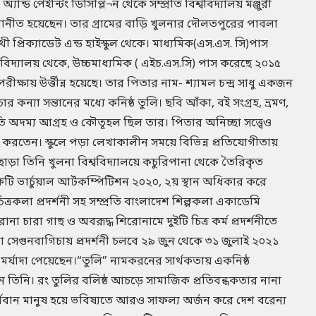
যান্ড পেইন্টিং ডিসিপ্লি¬ন থেকে সম্প্রতি বিশ্ববিদ্যালয় মঞ্জুরী
য মনোনীত হয়েছেন। তার গ্রামের বাড়ি খুলনার দৌলতপুরের পাবলা
প্রিক্যাডেট এন্ড হাইস্কুল থেকে। মাধ্যমিক(এস.এস. সি)পাস
িদ্যালয় থেকে, উচ্চমাধ্যমিক ( এইচ.এস.সি) পাস করেছে ২০১৫
ষায় উর্ত্তীন্ন হয়েছে। তার পিতার নাম- শ্যামল চন্দ্র সাধু একজন
কন্যা সন্তানের মধ্যে কনিষ্ঠ তুলি। ছবি আঁকা, বই সংগ্রহ, ভ্রমণ,
ি অদম্য আগ্রহ ও কৌতূহল ছিল তার। পিতার অনিচ্ছা সত্ত্বেও
করতেন। স্কুলে পড়া লেখাকালীন সময়ে বিভিন্ন প্রতিযোগীতায়
ছাড়া তিনি খুলনা বিশ্ববিদ্যালয়ে কচুরিপানা থেকে তৈরিকৃত
টি ভার্চুয়াল আর্টকম্পিটিশন ২০২০, ২য় স্থান অধিকার করে
 চিত্রকলা প্রদর্শনী সহ সম্প্রতি বাংলাদেশ শিল্পকলা একাডেমি
ারা গাছ ও অবরূদ্ধ শিরোনামে দুইটি চিত্র কর্ম প্রদর্শনীতে
া সেগুনবাগিচায় প্রদর্শনী চলবে ২৯ জুন থেকে ৩১ জুলাই ২০২১
র্থ মর্যাদা পেয়েছেন।“তুলি” নামকরনের সার্থকতায় একনিষ্ঠ
ন তিনি। রং তুলির বলিষ্ঠ আচড়ে সামাজিক প্রতিবন্ধকতার নানা
শবান মানুষ হয়ে ভবিষ্যতে আরও সাফল্য অর্জন করে দেশ বরেন্য