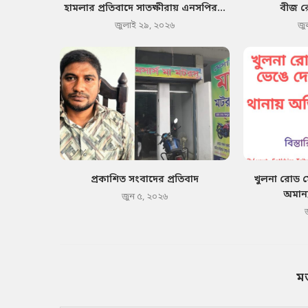
হামলার প্রতিবাদে সাতক্ষীরায় এনসপির...
বীজ র
জুলাই ২৯, ২০২৬
জু
প্রকাশিত সংবাদের প্রতিবাদ
খুলনা রোড 
অমান্
জুন ৫, ২০২৬
ম