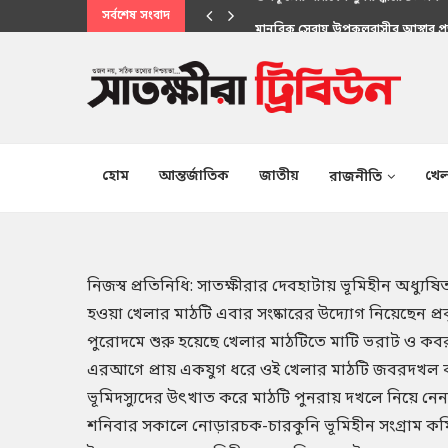
সর্বশেষ সংবাদ
মানবিক সেবায় উপকূলবাসীর আস্থার প্
হোম
আন্তর্জাতিক
জাতীয়
খেল
রাজনীতি
নিজস্ব প্রতিনিধি: সাতক্ষীরার দেবহাটায় ভূমিহীন অধ্য
হওয়া খেলার মাঠটি এবার সংষ্কারের উদ্যোগ নিয়েছেন প্
পুরোদমে শুরু হয়েছে খেলার মাঠটিতে মাটি ভরাট ও কবরস
এরআগে প্রায় একযুগ ধরে ওই খেলার মাঠটি জবরদখল করে 
ভূমিদস্যুদের উৎখাত করে মাঠটি পুনরায় দখলে নিয়ে নেন
শনিবার সকালে নোড়ারচক-চারকুনি ভূমিহীন সংগ্রাম 