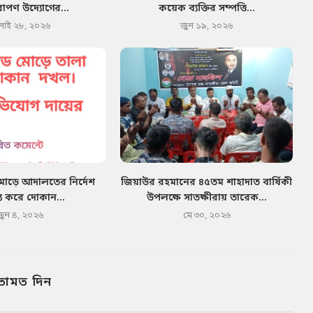
োপণ উদ্যোগের...
কয়েক ব্যক্তির সম্পত্তি...
লাই ২৮, ২০২৬
জুন ১৯, ২০২৬
মোড়ে আদালতের নির্দেশ
জিয়াউর রহমানের ৪৫তম শাহাদাত বার্ষিকী
য করে দোকান...
উপলক্ষে সাতক্ষীরায় তারেক...
জুন ৪, ২০২৬
মে ৩০, ২০২৬
তামত দিন