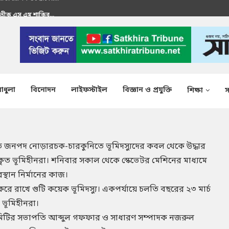
রতীক এস এম শাকির...
াধুলা
বিনোদন
লাইফস্টাইল
বিজ্ঞান ও প্রযুক্তি
শিক্ষা
স
ুষিত জনপদ নোড়ারচক-চারকুনিতে ভূমিদস্যুদের কবল থেকে উদ্ধার
রকৃত ভূমিহীনরা। শনিবার সকাল থেকে স্কেভেটর মেশিনের মাধ্যমে
্থান নির্মানের কাজ।
রাখে গুটি কয়েক ভূমিদস্যু। একপর্যায়ে চলতি বছরের ২৩ মার্চ
 ভূমিহীনরা।
কমিটির সভাপতি আব্দুল গফফার ও সাধারণ সম্পাদক নজরুল