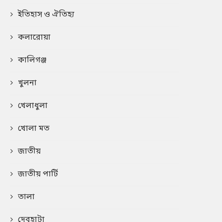
ইতিহাস ও ঐতিহ্য
কলারোয়া
কালিগঞ্জ
খুলনা
খেলাধুলা
খোলা মত
জাতীয়
জাতীয় পার্টি
তালা
দেবহাটা