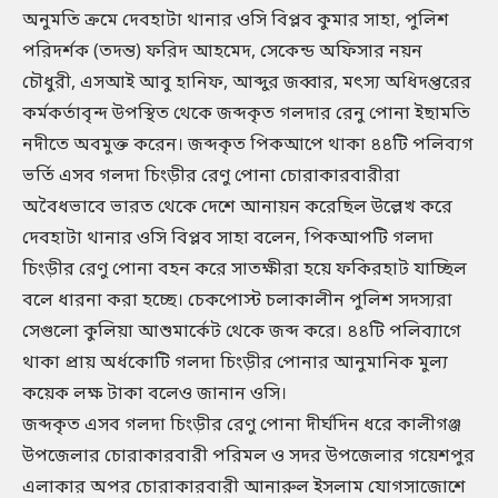
অনুমতি ক্রমে দেবহাটা থানার ওসি বিপ্লব কুমার সাহা, পুলিশ
পরিদর্শক (তদন্ত) ফরিদ আহমেদ, সেকেন্ড অফিসার নয়ন
চৌধুরী, এসআই আবু হানিফ, আব্দুর জব্বার, মৎস্য অধিদপ্তরের
কর্মকর্তাবৃন্দ উপস্থিত থেকে জব্দকৃত গলদার রেনু পোনা ইছামতি
নদীতে অবমুক্ত করেন। জব্দকৃত পিকআপে থাকা ৪৪টি পলিব্যগ
ভর্তি এসব গলদা চিংড়ীর রেণু পোনা চোরাকারবারীরা
অবৈধভাবে ভারত থেকে দেশে আনায়ন করেছিল উল্লেখ করে
দেবহাটা থানার ওসি বিপ্লব সাহা বলেন, পিকআপটি গলদা
চিংড়ীর রেণু পোনা বহন করে সাতক্ষীরা হয়ে ফকিরহাট যাচ্ছিল
বলে ধারনা করা হচ্ছে। চেকপোস্ট চলাকালীন পুলিশ সদস্যরা
সেগুলো কুলিয়া আশুমার্কেট থেকে জব্দ করে। ৪৪টি পলিব্যাগে
থাকা প্রায় অর্ধকোটি গলদা চিংড়ীর পোনার আনুমানিক মুল্য
কয়েক লক্ষ টাকা বলেও জানান ওসি।
জব্দকৃত এসব গলদা চিংড়ীর রেণু পোনা দীর্ঘদিন ধরে কালীগঞ্জ
উপজেলার চোরাকারবারী পরিমল ও সদর উপজেলার গয়েশপুর
এলাকার অপর চোরাকারবারী আনারুল ইসলাম যোগসাজোশে