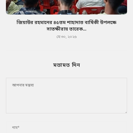
জিয়াউর রহমানের ৪৫তম শাহাদাত বার্ষিকী উপলক্ষে
সাতক্ষীরায় তারেক...
মে ৩০, ২০২৬
মতামত দিন