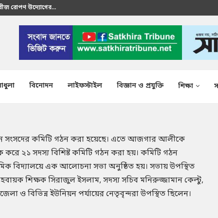
 বীজ রোপণ উদ্যোগের...
রতীক এস এম শাকির...
াধুলা
বিনোদন
লাইফস্টাইল
বিজ্ঞান ও প্রযুক্তি
শিক্ষা
স
া সন্তান সংসদের কমিটি গঠন করা হয়েছে। এতে আজগার আলীকে
করে ২১ সদস্য বিশিষ্ট কমিটি গঠন করা হয়। কমিটি গঠন
থমিক বিদ্যালয়ে এক আলোচনা সভা অনুষ্ঠিত হয়। সভায় উপস্থিত
আহবায়ক শিক্ষক সিরাজুল ইসলাম, সদস্য সচিব মনিরুজ্জামান কেল্টু,
েলা ও বিভিন্ন ইউনিয়ন পর্যায়ের নেতৃবৃন্দরা উপস্থিত ছিলেন।