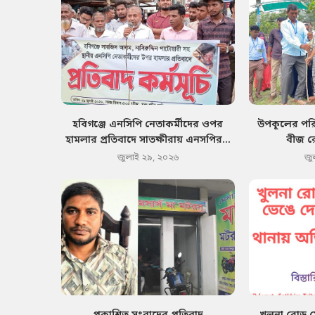
হবিগঞ্জে এনসিপি নেতাকর্মীদের ওপর
উপকূলের পরিব
হামলার প্রতিবাদে সাতক্ষীরায় এনসপির...
বীজ র
জুলাই ২৯, ২০২৬
জু