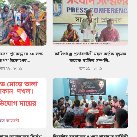
েশ পুনরুদ্ধারে ১০ লক্ষ
কালিগঞ্জে প্রভাবশালী মহল কর্তৃক বৃদ্ধসহ
োপণ উদ্যোগের...
কয়েক ব্যক্তির সম্পত্তি...
লাই ২৮, ২০২৬
জুন ১৯, ২০২৬