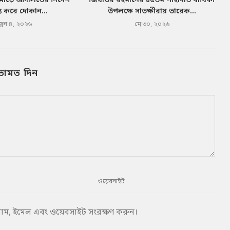
মোড়ে আদালতের নির্দেশ
জিয়াউর রহমানের ৪৫তম শাহাদাত বার্ষিকী
য করে দোকান...
উপলক্ষে সাতক্ষীরায় তারেক...
জুন ৪, ২০২৬
মে ৩০, ২০২৬
তামত দিন
 নাম, ইমেল এবং ওয়েবসাইট সংরক্ষণ করুন।