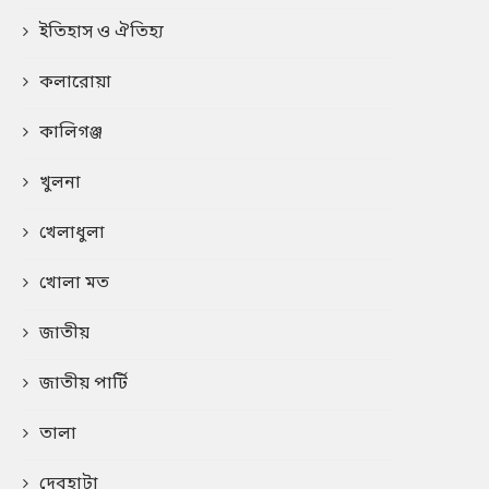
ইতিহাস ও ঐতিহ্য
কলারোয়া
কালিগঞ্জ
খুলনা
খেলাধুলা
খোলা মত
জাতীয়
জাতীয় পার্টি
তালা
দেবহাটা