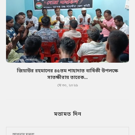
জিয়াউর রহমানের ৪৫তম শাহাদাত বার্ষিকী উপলক্ষে
সাতক্ষীরায় তারেক...
মে ৩০, ২০২৬
মতামত দিন