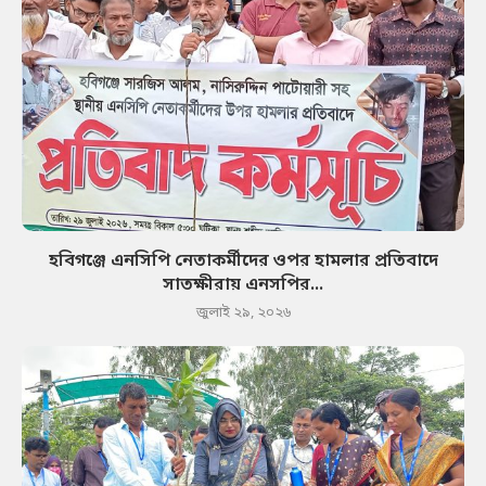
হবিগঞ্জে এনসিপি নেতাকর্মীদের ওপর হামলার প্রতিবাদে
সাতক্ষীরায় এনসপির...
জুলাই ২৯, ২০২৬