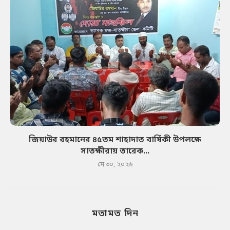
জিয়াউর রহমানের ৪৫তম শাহাদাত বার্ষিকী উপলক্ষে
সাতক্ষীরায় তারেক...
মে ৩০, ২০২৬
মতামত দিন