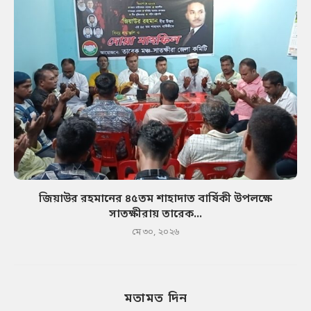
জিয়াউর রহমানের ৪৫তম শাহাদাত বার্ষিকী উপলক্ষে
সাতক্ষীরায় তারেক...
মে ৩০, ২০২৬
মতামত দিন