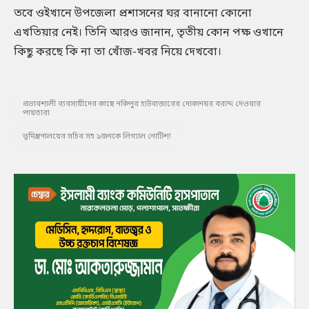
তবে ওইখানে উপজেলা প্রশাসনের ঘর বানানো কোনো
এখতিয়ার নেই। তিনি আরও জানান, তৃতীয় কোন পক্ষ ওখানে
কিছু করছে কি না তা খোঁজ-খবর নিয়ে দেখবো।
প্রভাবশালী ব্যবসায়ীদের কাছে নকিপুর হাটবাজারের দোকানঘর বরাদ্দ দেওয়ার
পায়তারা
ভূমিন্ত্রণালয়ের সচিব সহ ৯জনকে লিগ্যাল নোটিশ!