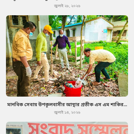
জুলাই ২৮, ২০২৬
মানবিক সেবায় উপকূলবাসীর আস্থার প্রতীক এস এম শাকির...
জুলাই ১৪, ২০২৬