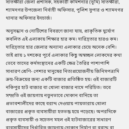
সাতক্ষীরা জেলা প্রশাসক, সহকারী কমিশনার (ভূমি) সাতক্ষীরা,
শ্যামনগর উপজেলা নির্বাহী অফিসার, পুলিশ সুপার ও শ্যামনগর
থানার অফিসার ইনচার্জ।
অনুসন্ধান ও নোটিশের বিবরণে জানা যায়, প্রাকৃতিক দুর্যোগ
কবলিত এই এলাকায় শিক্ষার হার কম। দারিদ্রতার হারও কম।
দারিদ্রতার হার জেলার অন্যান্য এলাকার চেয়ে অনেক বেশি।
তাই প্রায় ১ দশকের পূর্বে এলাকার কিছু অস্বচ্ছল লোকদের কথা
ভেবে তাদের কর্মসংস্থানের একটি ক্ষেত্র তৈরির পাশাপাশি
সাধারণ শ্রেণি- পেশার মানুষের নিত্যপ্রয়োজনীয় জিনিসপত্রাদি
ক্রয়-বিক্রয়ের জন্য একটি বাজার প্রতিষ্ঠিত হয়। ওই বাজারটি
নকিপুর হাট বাজার বা খোলা বাজার নামে পরিচিত। তবে
সম্প্রতি ওই জায়গায় নতুনভাবে দোকান বানিয়ে তা
প্রভাবশালীদের কাছে বরাদ্দ দেওয়ায় পায়তারায় খোলা
বাজারের প্রকৃত ব্যবসায়ীরা হতভম্ভ হয়ে পড়েছে। অপরদিকে
প্রকৃত ব্যবসায়ী ও সচেতন মহল ওই হাটবাজারের সাধারণ
ব্যবসায়ীদের নির্ধারিত জায়গায় দোকান নির্মাণ বা বরাদ্দ বা