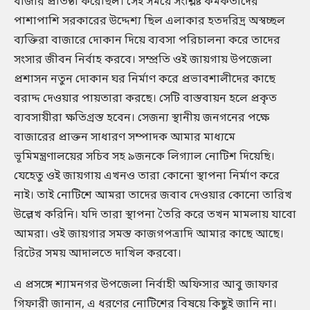
বাজার প্রতিষ্ঠা করেছিল। সেই সময়ে সংশ্লিষ্ট কর্মকর্তাদের
পাশাপাশি সরকারের উদ্দেশ্য ছিল এলাকার হতদরিদ্র অস্বচ্ছল
ব্যক্তিরা বাজারে দোকান দিয়ে ব্যবসা পরিচালনা করে তাদের
সংসার জীবন নির্বাহ করবে। সম্প্রতি ওই জায়গায় উপজেলা
প্রশাসন নতুন দোকান ঘর নির্মাণ করে প্রভাবশালীদের কাছে
বরাদ্দ দেওয়ার পায়তারা করছে। সেটি বাস্তবায়ন হলে প্রকৃত
ব্যবসায়ীরা ক্ষতিগ্রস্ত হবেন। সেজন্য স্থানীয় জনগনের পক্ষে
বাজারের প্রাক্তন সাধারণ সম্পাদক আমার মাধ্যমে
ভূমিমন্ত্রণালয়ের সচিব সহ ৯জনকে লিগ্যাল নোটিশ দিয়েছি।
যেহেতু ওই জায়গায় এখনও তারা কোনো স্থাপনা নির্মাণ করে
নাই। তাই নোটিশে আমরা তাদের জবাব দেওয়ার কোনো তারিখ
উল্লেখ করিনি। যদি তারা স্থাপনা তৈরি করে তখন মামলায় যাবো
আমরা। ওই জায়গার সমস্ত কাজগপত্রাদি আমার কাছে আছে।
রিটের সময় আদালতে দাখিল করবো।
এ প্রসঙ্গে শ্যামনগর উপজেলা নির্বাহী অফিসার আবু জাফার
গিফারী জানান, এ ধরণের নোটিশের বিষয়ে কিছুই জানি না।