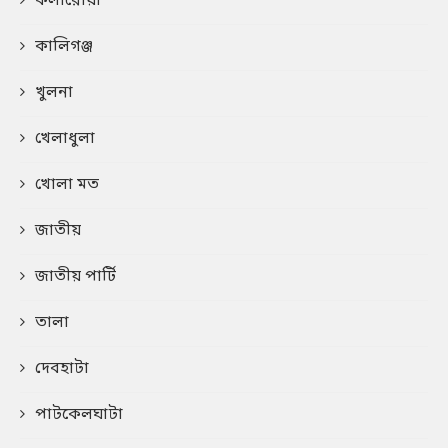
কলারোয়া
কালিগঞ্জ
খুলনা
খেলাধুলা
খোলা মত
জাতীয়
জাতীয় পার্টি
তালা
দেবহাটা
পাটকেলঘাটা