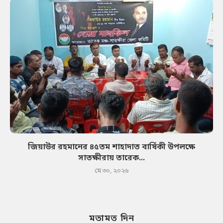
জিয়াউর রহমানের ৪৫তম শাহাদাত বার্ষিকী উপলক্ষে
সাতক্ষীরায় তারেক...
মে ৩০, ২০২৬
মতামত দিন