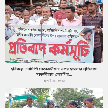
হবিগঞ্জে এনসিপি নেতাকর্মীদের ওপর হামলার প্রতিবাদে
সাতক্ষীরায় এনসপির...
জুলাই ২৯, ২০২৬