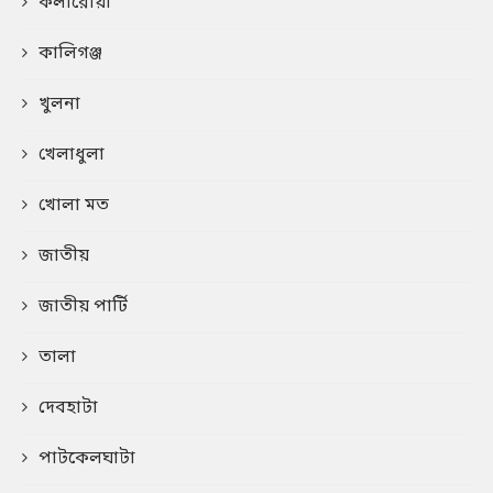
কলারোয়া
কালিগঞ্জ
খুলনা
খেলাধুলা
খোলা মত
জাতীয়
জাতীয় পার্টি
তালা
দেবহাটা
পাটকেলঘাটা