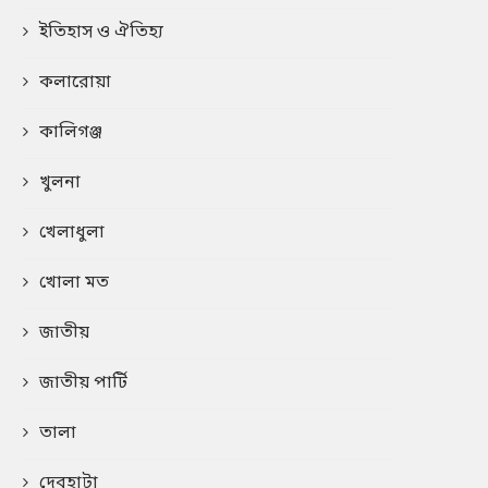
ইতিহাস ও ঐতিহ্য
কলারোয়া
কালিগঞ্জ
খুলনা
খেলাধুলা
খোলা মত
জাতীয়
জাতীয় পার্টি
তালা
দেবহাটা