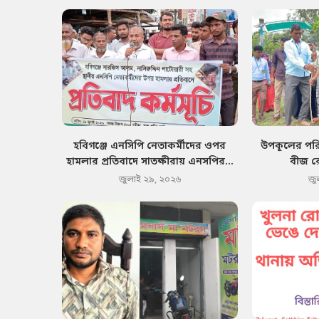
হবিগঞ্জে এনসিপি নেতাকর্মীদের ওপর
উপকূলের পরিব
হামলার প্রতিবাদে সাতক্ষীরায় এনসপির...
বীজ র
জুলাই ২৯, ২০২৬
জু