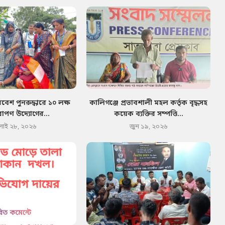
েশ পুনরুদ্ধারে ১০ লক্ষ
কালিগঞ্জে প্রভাবশালী মহল কর্তৃক বৃদ্ধসহ
োপণ উদ্যোগের...
কয়েক ব্যক্তির সম্পত্তি...
লাই ২৮, ২০২৬
জুন ১৯, ২০২৬