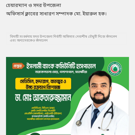
চেয়ারম্যান ও সদর উপজেলা
অফিসার্স ক্লাবের সাধারণ সম্পাদক মো. ইয়ারুল হক।
বিদায়ী সংবর্ধনায় সদর উপজেলা নির্বাহী অফিসার দেবাশীষ চৌধুরী নিজে কাঁদলেন
এবং অন্যদেরকেও কাঁদালেন