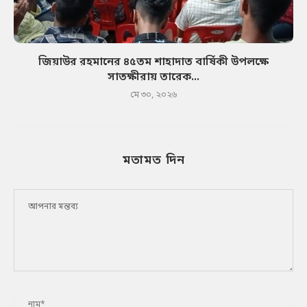
জিয়াউর রহমানের ৪৫তম শাহাদাত বার্ষিকী উপলক্ষে
সাতক্ষীরায় তারেক...
মে ৩০, ২০২৬
মতামত দিন