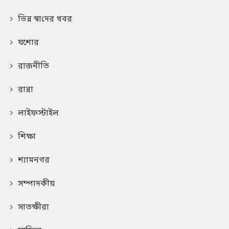
ভিন্ন স্বা‌দের খবর
যশোর
রাজনীতি
রান্না
লাইফস্টাইল
শিক্ষা
শ্যামনগর
সম্পাদকীয়
সাতক্ষীরা