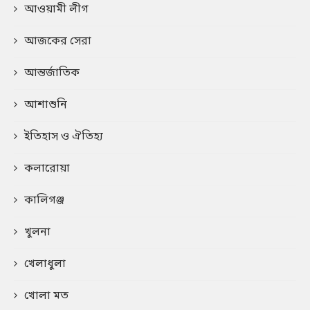
আওয়ামী লীগ
আজকের সেরা
আন্তর্জাতিক
আশাশুনি
ইতিহাস ও ঐতিহ্য
কলারোয়া
কালিগঞ্জ
খুলনা
খেলাধুলা
খোলা মত