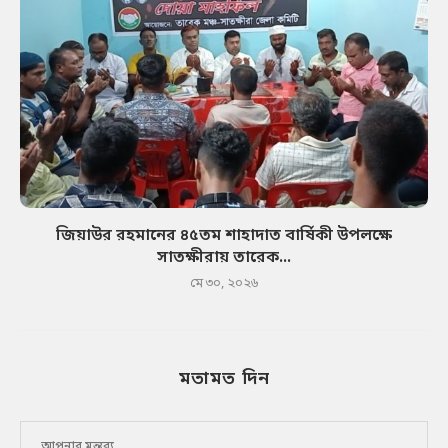
জিয়াউর রহমানের ৪৫তম শাহাদাত বার্ষিকী উপলক্ষে
সাতক্ষীরায় তারেক...
মে ৩০, ২০২৬
মতামত দিন