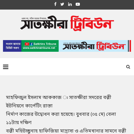
মাহফিজুল ইসলাম আককাজ ঃ সাতক্ষীরা সদরের বল্লী
ইউনিয়নে কার্পেটিং রাস্তা
নির্মাণ কাজের উদ্বোধন করা হয়েছে। বুধবার (০৫ মে) বেলা
১১টায় দক্ষিণ
বল্লী মহিউচ্ছুনাহ হাফিজিয়া মাদ্রাসা ও এতিমখানার সামনে বল্লী