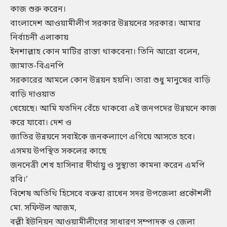
কাজ শুরু করেন।
বাংলাদেশ আওয়ামীলীগ সরকার উন্নয়নের সরকার। আমার
নির্বাচনী এলাকায়
ইনশাল্লাহ কোন মাটির রাস্তা থাকবেনা। তিনি আরো বলেন,
জামাত-বিএনপি
সরকারের আমলে কোন উন্নয়ন হয়নি। তারা শুধু মানুষের বাড়ি
বাড়ি দাওয়াত
খেয়েছে। আমি যতদিন বেঁচে থাকবো এই জনপদের উন্নয়নে কাজ
করে যাবো। দেশ ও
জাতির উন্নয়নে সবাইকে জনকল্যাণে এগিয়ে আসতে হবে।
এসময় উপস্থিত সকলের কাছে
জননেত্রী শেখ হাসিনার দীর্ঘায়ু ও সুস্থ্যতা কামনা করেন এমপি
রবি।’
বিশেষ অতিথি হিসেবে বক্তব্য রাখেন সদর উপজেলা প্রকৌশলী
মো. সফিউল আজম,
বল্লী ইউনিয়ন আওয়ামীলীগের সাধারণ সম্পাদক ও জেলা