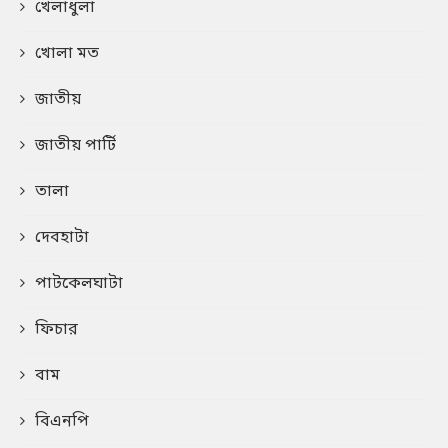
খেলাধুলা
খোলা মত
জাতীয়
জাতীয় পার্টি
তালা
দেবহাটা
পাটকেলঘাটা
ফিচার
বাম
বিএনপি