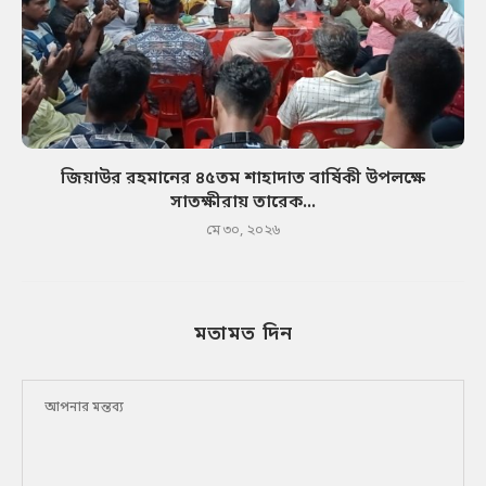
জিয়াউর রহমানের ৪৫তম শাহাদাত বার্ষিকী উপলক্ষে
সাতক্ষীরায় তারেক...
মে ৩০, ২০২৬
মতামত দিন