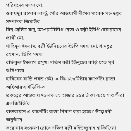
পরিষদের সদস্য মো.
ওবায়দুর রহমান লাল্টু, পৌর আওয়ামীলীগের সাবেক সহ-দপ্তর
সম্পাদক জিয়াউর
বিন সেলিম যাদু, আওয়ামীলীগ নেতা ও বল্লী ইউপি চেয়ারম্যান
প্রার্থী মো.
শাহিদুল ইসলাম, বল্লী ইউনিয়নের ইউপি সদস্য মো. শামছুর
রহমান, ইউপি সদস্য
রফিকুল ইসলাম প্রমুখ। দক্ষিণ বল্লী ইউনুচের বাড়ি হতে পূর্ব
ঋষিপাড়া
হাবিবের বাড়ি পর্যন্ত চেইঃ ০০মিঃ-৮৮৫মিটার কার্পেটিং রাস্তা
আইআরআইডিপি-৩
প্রকল্পের আওতায় ৭৬লক্ষ ৮২ হাজার ৬১৪ টাকা ব্যয়ে সাতক্ষীরা
এলজিইডি’র
বাস্তবায়নে এ কার্পেটিং রাস্তা নির্মাণ করা হচ্ছে।’ উদ্বোধনী
অনুষ্ঠানে
করোনার সংক্রমণ রোধে দক্ষিণ বল্লী মহিউচ্ছুনাহ হাফিজিয়া