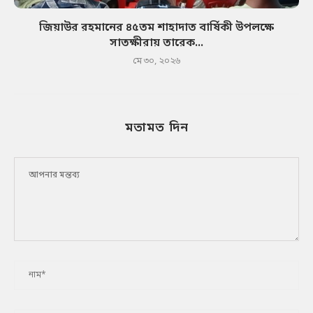
জিয়াউর রহমানের ৪৫তম শাহাদাত বার্ষিকী উপলক্ষে
সাতক্ষীরায় তারেক...
মে ৩০, ২০২৬
মতামত দিন