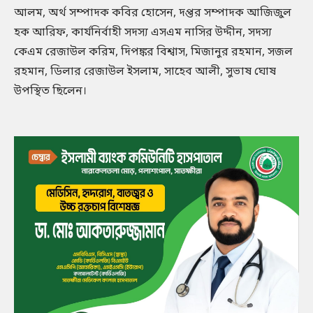
আলম, অর্থ সম্পাদক কবির হোসেন, দপ্তর সম্পাদক আজিজুল
হক আরিফ, কার্যনির্বাহী সদস্য এসএম নাসির উদ্দীন, সদস্য
কেএম রেজাউল করিম, দিপঙ্কর বিশ্বাস, মিজানুর রহমান, সজল
রহমান, ডিলার রেজাউল ইসলাম, সাহেব আলী, সুভাষ ঘোষ
উপস্থিত ছিলেন।