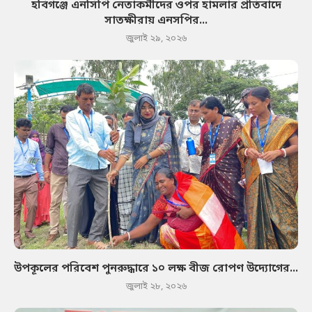
হবিগঞ্জে এনসিপি নেতাকর্মীদের ওপর হামলার প্রতিবাদে
সাতক্ষীরায় এনসপির...
জুলাই ২৯, ২০২৬
উপকূলের পরিবেশ পুনরুদ্ধারে ১০ লক্ষ বীজ রোপণ উদ্যোগের...
জুলাই ২৮, ২০২৬