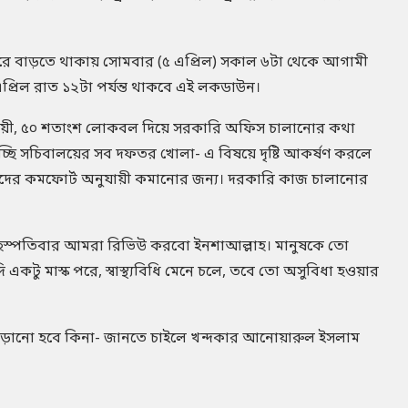
রে বাড়তে থাকায় সোমবার (৫ এপ্রিল) সকাল ৬টা থেকে আগামী
্রিল রাত ১২টা পর্যন্ত থাকবে এই লকডাউন।
অনুযায়ী, ৫০ শতাংশ লোকবল দিয়ে সরকারি অফিস চালানোর কথা
চ্ছি সচিবালয়ের সব দফতর খোলা- এ বিষয়ে দৃষ্টি আকর্ষণ করলে
 তাদের কমফোর্ট অনুযায়ী কমানোর জন্য। দরকারি কাজ চালানোর
বৃহস্পতিবার আমরা রিভিউ করবো ইনশাআল্লাহ। মানুষকে তো
মাস্ক পরে, স্বাস্থ্যবিধি মেনে চলে, তবে তো অসুবিধা হওয়ার
বাড়ানো হবে কিনা- জানতে চাইলে খন্দকার আনোয়ারুল ইসলাম