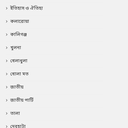
ইতিহাস ও ঐতিহ্য
কলারোয়া
কালিগঞ্জ
খুলনা
খেলাধুলা
খোলা মত
জাতীয়
জাতীয় পার্টি
তালা
দেবহাটা