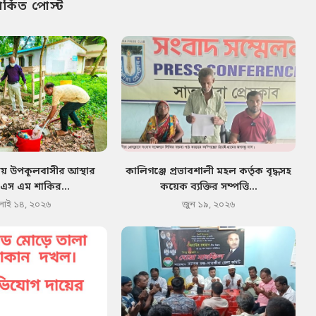
পর্কিত পোস্ট
য় উপকূলবাসীর আস্থার
কালিগঞ্জে প্রভাবশালী মহল কর্তৃক বৃদ্ধসহ
 এস এম শাকির...
কয়েক ব্যক্তির সম্পত্তি...
লাই ১৪, ২০২৬
জুন ১৯, ২০২৬