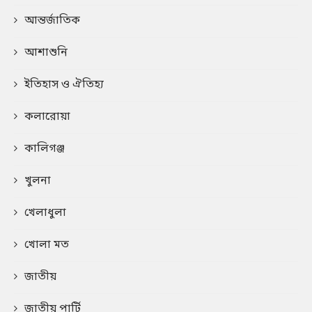
আন্তর্জাতিক
আশাশুনি
ইতিহাস ও ঐতিহ্য
কলারোয়া
কালিগঞ্জ
খুলনা
খেলাধুলা
খোলা মত
জাতীয়
জাতীয় পার্টি