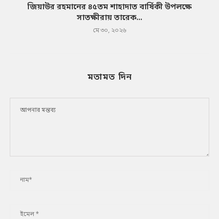
জিয়াউর রহমানের ৪৫তম শাহাদাত বার্ষিকী উপলক্ষে
সাতক্ষীরায় তারেক...
মে ৩০, ২০২৬
মতামত দিন