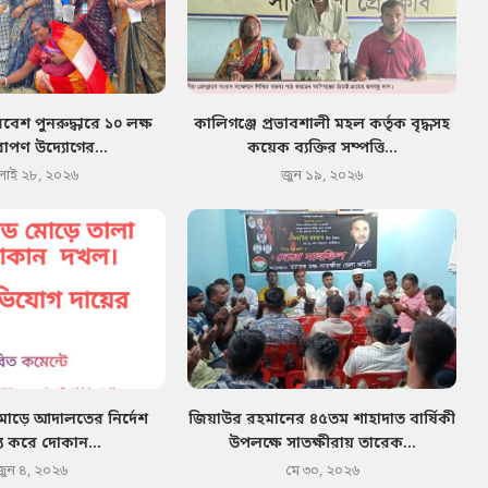
েশ পুনরুদ্ধারে ১০ লক্ষ
কালিগঞ্জে প্রভাবশালী মহল কর্তৃক বৃদ্ধসহ
োপণ উদ্যোগের...
কয়েক ব্যক্তির সম্পত্তি...
লাই ২৮, ২০২৬
জুন ১৯, ২০২৬
মোড়ে আদালতের নির্দেশ
জিয়াউর রহমানের ৪৫তম শাহাদাত বার্ষিকী
য করে দোকান...
উপলক্ষে সাতক্ষীরায় তারেক...
জুন ৪, ২০২৬
মে ৩০, ২০২৬