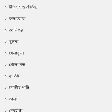
ইতিহাস ও ঐতিহ্য
কলারোয়া
কালিগঞ্জ
খুলনা
খেলাধুলা
খোলা মত
জাতীয়
জাতীয় পার্টি
তালা
দেবহাটা