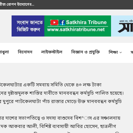
 বীজ রোপণ উদ্যোগের...
রতীক এস এম শাকির...
াধুলা
বিনোদন
লাইফস্টাইল
বিজ্ঞান ও প্রযুক্তি
শিক্ষা
স
াটকেলঘাটার একটি সমবায় সমিতি থেকে ৪৩ লক্ষ টাকা
ৃষ্টান্তমূলক শাস্তির দাবীতে মানববন্ধন কর্মসুচি পালিত হয়েছে।
রে পাটকেলঘাটা পাঁচ রাস্তার মোড়ে উক্ত মানববন্ধন কর্মসুচি
 দাশের সভাপতিত্বে ও সদস্য বাশুদেব বিশ^াস এর সঞ্চালনায়
পাদক আকবার আলী, বিশিষ্ট ব্যবসায়ী আবির হোসেন, ছাত্রলীগ