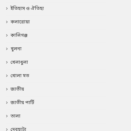
ইতিহাস ও ঐতিহ্য
কলারোয়া
কালিগঞ্জ
খুলনা
খেলাধুলা
খোলা মত
জাতীয়
জাতীয় পার্টি
তালা
দেবহাটা