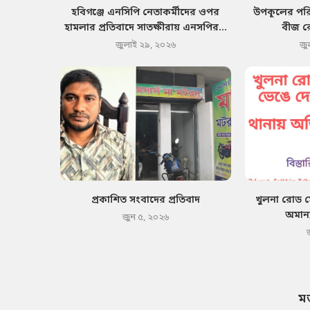
হবিগঞ্জে এনসিপি নেতাকর্মীদের ওপর
উপকূলের পরিব
হামলার প্রতিবাদে সাতক্ষীরায় এনসপির...
বীজ র
জুলাই ২৯, ২০২৬
জু
প্রকাশিত সংবাদের প্রতিবাদ
খুলনা রোড 
অমান্
জুন ৫, ২০২৬
ম