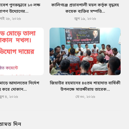
েশ পুনরুদ্ধারে ১০ লক্ষ
কালিগঞ্জে প্রভাবশালী মহল কর্তৃক বৃদ্ধসহ
োপণ উদ্যোগের...
কয়েক ব্যক্তির সম্পত্তি...
লাই ২৮, ২০২৬
জুন ১৯, ২০২৬
মোড়ে আদালতের নির্দেশ
জিয়াউর রহমানের ৪৫তম শাহাদাত বার্ষিকী
য করে দোকান...
উপলক্ষে সাতক্ষীরায় তারেক...
জুন ৪, ২০২৬
মে ৩০, ২০২৬
তামত দিন