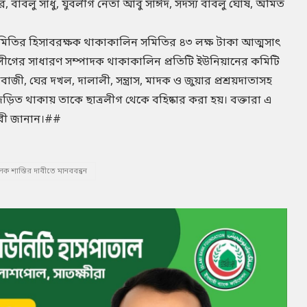
বাবলু সাধু, যুবলীগ নেতা আবু সাঈদ, সদস্য বাবলু ঘোষ, অমিত
িতির হিসাবরক্ষক থাকাকালিন সমিতির ৪৩ লক্ষ টাকা আত্মসাৎ
লীগের সাধারণ সম্পাদক থাকাকালিন প্রতিটি ইউনিয়ানের কমিটি
বাজী, ঘের দখল, দালালী, সন্ত্রাস, মাদক ও জুয়ার প্রশ্রয়দাতাসহ
 থাকায় তাকে ছাত্রলীগ থেকে বহিষ্কার করা হয়। বক্তারা এ
াবী জানান।##
ূলক শাস্তির দাবীতে মানববন্ধন