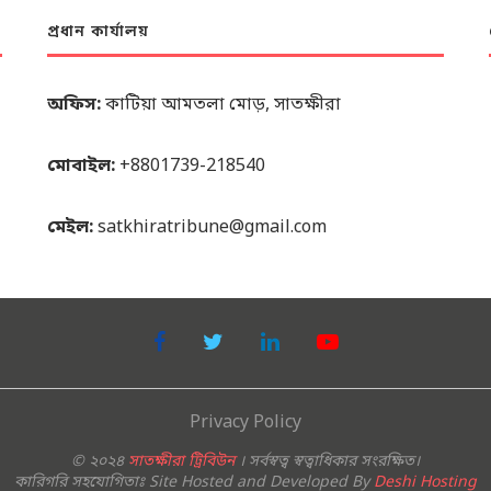
প্রধান কার্যালয়
অফিস:
কাটিয়া আমতলা মোড়, সাতক্ষীরা
মোবাইল:
+8801739-218540
মেইল:
satkhiratribune@gmail.com
Privacy Policy
© ২০২৪
সাতক্ষীরা ট্রিবিউন
। সর্বস্বত্ব স্বত্বাধিকার সংরক্ষিত।
কারিগরি সহযোগিতাঃ Site Hosted and Developed By
Deshi Hosting