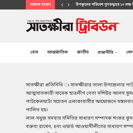
সর্বশেষ সংবাদ
উপকূলের পরিবেশ পুনরুদ্ধারে ১০ লক্ষ
মানবিক সেবায় উপকূলবাসীর আস্থার প্
হোম
আন্তর্জাতিক
জাতীয়
খেল
রাজনীতি
সাতক্ষীরা প্রতিনিধি ঃ সাতক্ষীরার তালা উপজেলার প
আত্মসাতকারী সাবেক ছাত্রলীগ নেতা মশিউর আলম সুমনের দ
পাটকেলঘাটা সচেতন এলাকাবাসীর আয়োজনে মঙ্গলবার দুপু
পালিত হয়।
লাল-সবুজ সমবায় সমিতির সাধারণ সম্পাদক শংকর কুমার
বক্তব্য রাখেন, ৪নং ওয়ার্ড আওয়ামীলীগের সাধারণ সম্