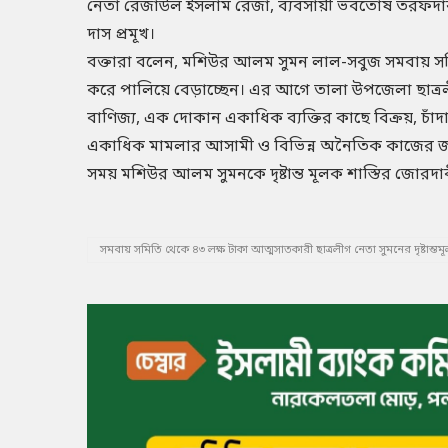
নেতা রেজাউল ইসলাম রেজা, ব্যবসায়ী ভবতোষ তরফদার, 
দাস প্রমূখ।
বক্তারা বলেন, মশিউর আলম সুমন লাল-সবুজ সমবায় সম
করে পালিয়ে বেড়াচ্ছেন। এর আগে তালা উপজেলা ছাত্র
বাণিজ্য, এক দোকান একাধিক ব্যক্তির কাছে বিক্রয়, চাঁদা
একাধিক মামলার আসামী ও বিভিন্ন অনৈতিক কাজের জড়িত
সময় মশিউর আলম সুমনকে দৃষ্টান্ত মূলক শাস্তির জোরদ
সমবায় সমিতি থেকে ৪৩ লক্ষ টাকা আত্মসাতকারী ছাত্রলীগ নেতা সুমনের দৃষ্টান্তম