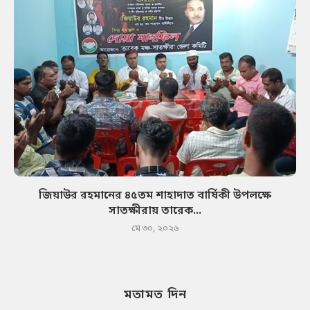
জিয়াউর রহমানের ৪৫তম শাহাদাত বার্ষিকী উপলক্ষে
সাতক্ষীরায় তারেক...
মে ৩০, ২০২৬
মতামত দিন