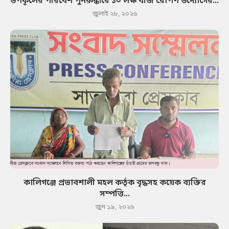
উপকূলের পরিবেশ পুনরুদ্ধারে ১০ লক্ষ বীজ রোপণ উদ্যোগের...
জুলাই ২৮, ২০২৬
কালিগঞ্জে প্রভাবশালী মহল কর্তৃক বৃদ্ধসহ কয়েক ব্যক্তির
সম্পত্তি...
জুন ১৯, ২০২৬