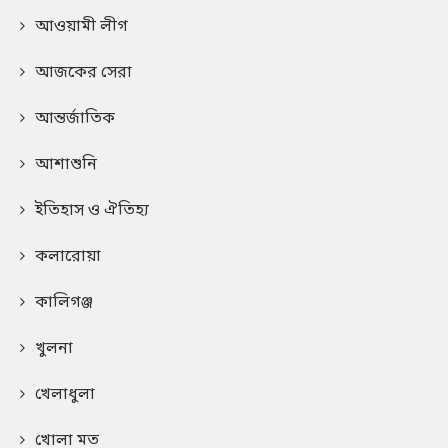
আওয়ামী লীগ
আজকের সেরা
আন্তর্জাতিক
আশাশুনি
ইতিহাস ও ঐতিহ্য
কলারোয়া
কালিগঞ্জ
খুলনা
খেলাধুলা
খোলা মত