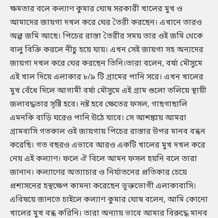
ক্ষমতার বলে কল্যাণ কুমার ঘোষ সরকারী খালের মুখ ও
আমাদের জায়গা দখল করে ঘের তৈরী করছেন। এখানে তারও
অল্প জমি আছে। পিচের রাস্তা তৈরীর সময় তার ওই জমি থেকে
বালু বিক্রি করলে নীচু হয়ে যায়। এখন সেই জায়গা সহ অন্যদের
জায়গা দখল করে ঘের করছেন তিনি।তারা বলেন, বর্ষা মৌসুমে
এই খাল দিয়ে এলাকার ৮/৯ টি গ্রামের পানি সরে। এখন খালের
মুখ বেঁধে দিলে আগামী বর্ষা মৌসুমে এই গ্রাম গুলো তলিয়ে স্থায়ী
জলাবদ্ধতার সৃষ্টি হবে। নষ্ট হবে ক্ষেতের ফসল, গাছগাছালি
এমনকি বাড়ি ঘরেও পানি উঠে যাবে। সে আশঙ্কায় আমরা
গ্রামবাসি গতকাল ওই জায়গায় পিচের রাস্তার উপর মানব বন্ধন
করেছি। গত বছরও এভাবে আরও একটি খালের মুখ দখল করে
নেয় এই কল্যাণ। ফলে ঐ বিলে আমন ফসল হয়নি বলে তারা
জানান। কল্যাণের অত্যাচার ও নির্যাতনের প্রতিকার চেয়ে
প্রশাসনের হস্থক্ষেপ কামনা করেছেন ভূক্তভোগী এলাকাবাসি।
এবিষয়ে জানতে চাইলে কল্যাণ কুমার ঘোষ বলেন, আমি কোনো
খালের মুখ বন্ধ করিনি। তারা অন্যায় ভাবে আমার বিরুদ্ধে মানব