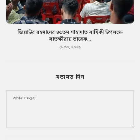
জিয়াউর রহমানের ৪৫তম শাহাদাত বার্ষিকী উপলক্ষে
সাতক্ষীরায় তারেক...
মে ৩০, ২০২৬
মতামত দিন