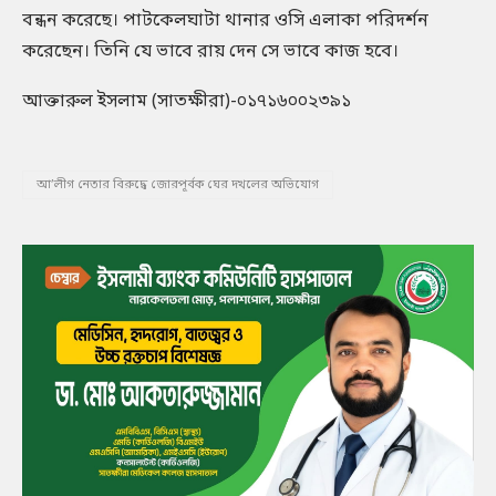
বন্ধন করেছে। পাটকেলঘাটা থানার ওসি এলাকা পরিদর্শন
করেছেন। তিনি যে ভাবে রায় দেন সে ভাবে কাজ হবে।
আক্তারুল ইসলাম (সাতক্ষীরা)-০১৭১৬০০২৩৯১
আ’লীগ নেতার বিরুদ্ধে জোরপূর্বক ঘের দখলের অভিযোগ