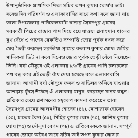
উপানুষ্ঠানিক প্রাথমিক শিক্ষা সচিব তপন কুমার ঘোষ’র ভাই।
সরেজমিন পরিদর্শন ও এলাকাবাসির সাথে কথা বলে জানা যায়,
তালা উপজেলার পাটকেলঘাটা থানার সৈয়দপুর গ্রামের
সরকারী পিচের রাস্তার পাশ দিয়ে বয়ে যাওয়া প্রবাহমান খালের
মুখ বেঁধে ও পাশের রেকডিও সম্পাত্তি জোর পূর্বক দখল করে
ঘের তৈরী করছেন সরুলিয়া গ্রামের কল্যাণ কুমার ঘোষ। জমির
মালিকরা ডিট না করে দিলেও জোর পূর্বক ভেড়ী বেঁধে নিয়েছেন
তিনি। বর্ষা মৌসুমে ওই এলাকার ৮/৯টি গ্রামের পানি চলাচলের
পথ বন্ধ করে এই ভেড়ী বাঁধ দেয়া হয়েছে বলে এলাকাবাসি
জানান। আগামী বর্ষা মৌসুমে ফসল ও বাড়িঘর তলিয়ে যাওয়ার
আশঙ্কায় ফুঁসে উঠেছে ঐ এলাকার মানুষ, করেছেন মানব বন্ধন।
প্রতিকার চেয়ে প্রশাসনের হস্থক্ষেপ কামনা করেছেন তারা।
সৈয়দপুর গ্রামের আলমগীর হোসেন (৪১), মোশারাফ হোসেন
(৩০), হাতেম বৈদ্য (৫৫), মিহির কুমার ঘোষ (৭০), আশিষ কুমার
ঘোষ (৩৫) ও মৌলুদা বেগম (৩৮) এ প্রতিবেদককে জানান, সম্পূর্ণ
গায়ের জোরে অবৈধ ভাবে সচিব ভাই তপন কুমার ঘোষ’র