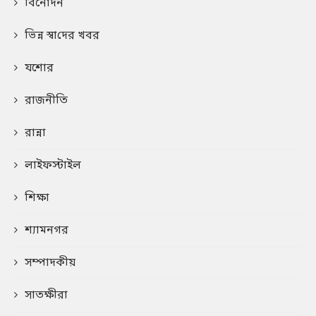
বিনোদন
ভিন্ন স্বা‌দের খবর
যশোর
রাজনীতি
রান্না
লাইফস্টাইল
শিক্ষা
শ্যামনগর
সম্পাদকীয়
সাতক্ষীরা