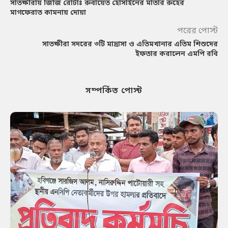
সাতক্ষীরায় জিজি রোটাঃ রুবায়েত হোসাইনের মাতার রুহের
মাগফেরাত কামনায় দোয়া
পরের পোস্ট
সাতক্ষীরা সদরের ৩টি মাদ্রাসা ও এতিমখানার এতিম শিশুদের
ইফতার করালেন এমপি রবি
সম্পর্কিত পোস্ট