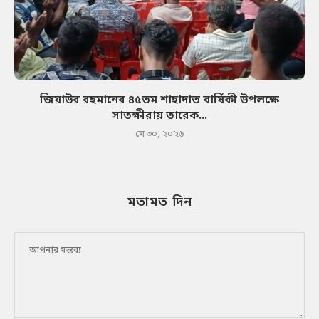
জিয়াউর রহমানের ৪৫তম শাহাদাত বার্ষিকী উপলক্ষে
সাতক্ষীরায় তারেক...
মে ৩০, ২০২৬
মতামত দিন