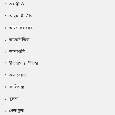
অর্থনীতি
আওয়ামী লীগ
আজকের সেরা
আন্তর্জাতিক
আশাশুনি
ইতিহাস ও ঐতিহ্য
কলারোয়া
কালিগঞ্জ
খুলনা
খেলাধুলা