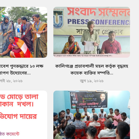
েশ পুনরুদ্ধারে ১০ লক্ষ
কালিগঞ্জে প্রভাবশালী মহল কর্তৃক বৃদ্ধসহ
োপণ উদ্যোগের...
কয়েক ব্যক্তির সম্পত্তি...
লাই ২৮, ২০২৬
জুন ১৯, ২০২৬