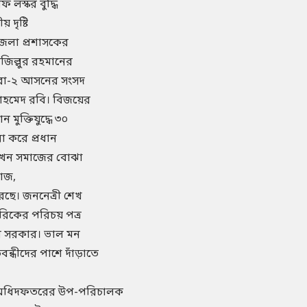
ফ লস্কর বুদ্ধি
 দৃষ্টি
 জেলা প্রশাসকের
নজিল্লুর রহমানের
্ষীরা-২ আসনের সংসদ
ক আহমেদ রবি। বিজয়ের
মুক্তিযুদ্ধে ৩০
া করে প্রধান
ু এখন সমাজের বোঝা
য়াজ,
রছে। জননেত্রী শেখ
াগরিকের পরিচয় পত্র
মান সরকার। ভাল মন
ন্ধীদের পাশে দাঁড়াতে
বা অধিদফতরের উপ-পরিচালক