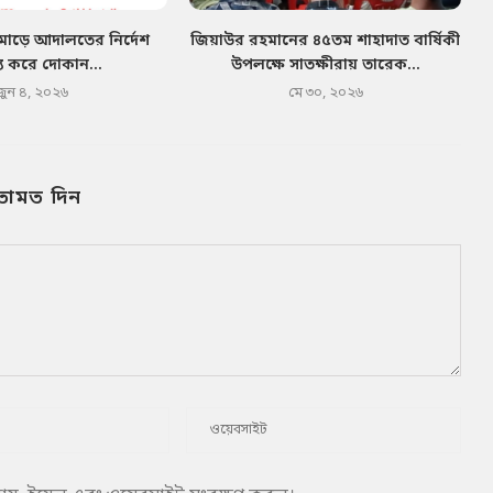
মোড়ে আদালতের নির্দেশ
জিয়াউর রহমানের ৪৫তম শাহাদাত বার্ষিকী
য করে দোকান...
উপলক্ষে সাতক্ষীরায় তারেক...
জুন ৪, ২০২৬
মে ৩০, ২০২৬
তামত দিন