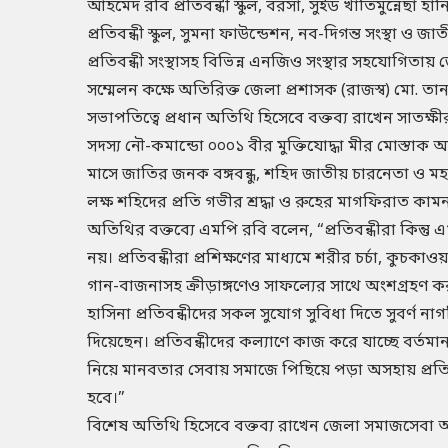
আহমেদ রবি প্রতিবন্ধী স্কুল, বরসা, সুইড খাতিমুন্নেছা হানি
প্রতিবন্ধী স্কুল, সুমনা ফাউন্ডেশন, নব-দিগন্ত সংস্থা ও জাতীয়
প্রতিবন্ধী সংস্থাসহ বিভিন্ন এনজিও সংস্থার সহযোগিতায়
সম্মেলন কক্ষে অতিরিক্ত জেলা প্রশাসক (রাজস্ব) মো. তা
সভাপতিত্বে প্রধান অতিথি হিসেবে বক্তব্য রাখেন সাতক
সদস্য নৌ-কমান্ডো ০০০১ বীর মুক্তিযোদ্ধা মীর মোস্তা
মাসে জাতির জনক বঙ্গবন্ধু, শহিদ জাতীয় চারনেতা ও মহান 
লক্ষ শহিদের প্রতি গভীর শ্রদ্ধা ও রুহের মাগফিরাত কামন
অতিথির বক্তব্যে এমপি রবি বলেন, “প্রতিবন্ধীরা কিন্ত
নয়। প্রতিবন্ধীরা প্রশিক্ষণের মাধ্যমে শরীর চর্চা, কুচকাও
গান-বাজনাসহ ক্রীড়াঙ্গণেও সাফল্যের সাথে অংশগ্রহণ ক
হাসিনা প্রতিবন্ধীদের সকল সুযোগ সুবিধা দিতে সুবর্ণ ন
দিয়েছেন। প্রতিবন্ধীদের কল্যাণে কাজ করে যাচ্ছে বর্ত
নিয়ে মানবতার সেবায় সমাজে পিছিয়ে পড়া অসহায় প্রতিব
হবে।”
বিশেষ অতিথি হিসেবে বক্তব্য রাখেন জেলা সমাজসে