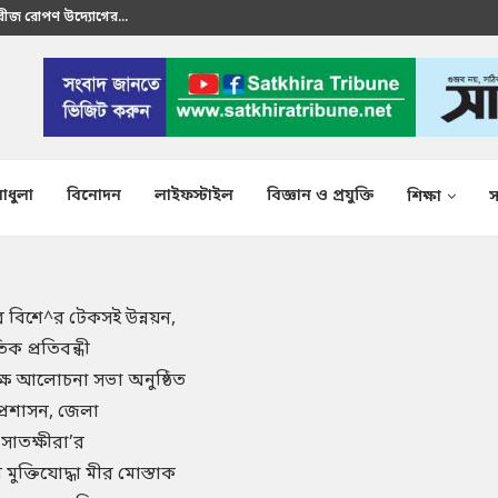
রতীক এস এম শাকির...
াধুলা
বিনোদন
লাইফস্টাইল
বিজ্ঞান ও প্রযুক্তি
শিক্ষা
স
 বিশে^র টেকসই উন্নয়ন,
িক প্রতিবন্ধী
ষে আলোচনা সভা অনুষ্ঠিত
প্রশাসন, জেলা
 সাতক্ষীরা’র
ক্তিযোদ্ধা মীর মোস্তাক