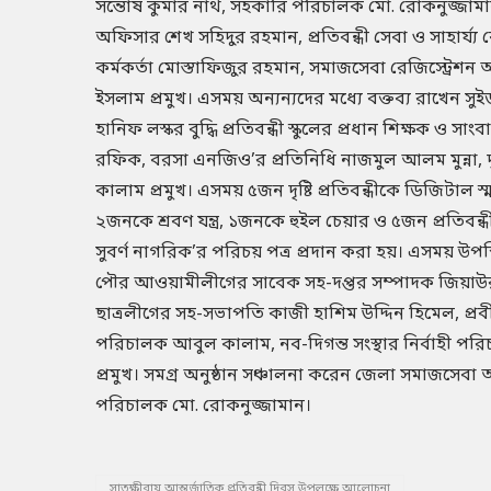
সন্তোষ কুমার নাথ, সহকারি পরিচালক মো. রোকনুজ্জা
অফিসার শেখ সহিদুর রহমান, প্রতিবন্ধী সেবা ও সাহার্য্য কে
কর্মকর্তা মোস্তাফিজুর রহমান, সমাজসেবা রেজিস্ট্রেশ
ইসলাম প্রমুখ। এসময় অন্যন্যদের মধ্যে বক্তব্য রাখেন সুইড
হানিফ লস্কর বুদ্ধি প্রতিবন্ধী স্কুলের প্রধান শিক্ষক ও সা
রফিক, বরসা এনজিও’র প্রতিনিধি নাজমুল আলম মুন্না, দৃষ্
কালাম প্রমুখ। এসময় ৫জন দৃষ্টি প্রতিবন্ধীকে ডিজিটাল স্ম
২জনকে শ্রবণ যন্ত্র, ১জনকে হুইল চেয়ার ও ৫জন প্রতিবন্ধী
সুবর্ণ নাগরিক’র পরিচয় পত্র প্রদান করা হয়। এসময় উপস্
পৌর আওয়ামীলীগের সাবেক সহ-দপ্তর সম্পাদক জিয়াউর 
ছাত্রলীগের সহ-সভাপতি কাজী হাশিম উদ্দিন হিমেল, প্রব
পরিচালক আবুল কালাম, নব-দিগন্ত সংস্থার নির্বাহী প
প্রমুখ। সমগ্র অনুষ্ঠান সঞ্চালনা করেন জেলা সমাজসে
পরিচালক মো. রোকনুজ্জামান।
সাতক্ষীরায় আন্তর্জাতিক প্রতিবন্ধী দিবস উপলক্ষে আলোচনা