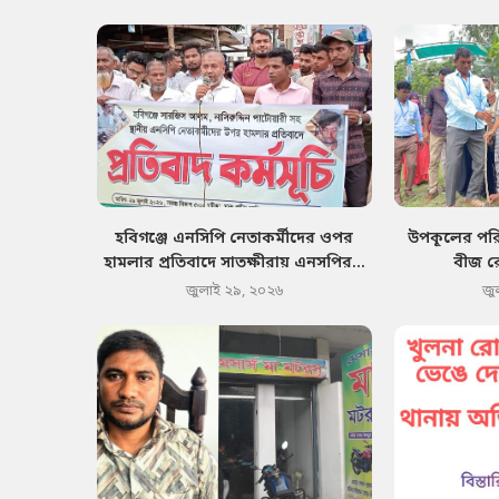
হবিগঞ্জে এনসিপি নেতাকর্মীদের ওপর
উপকূলের পরিব
হামলার প্রতিবাদে সাতক্ষীরায় এনসপির...
বীজ র
জুলাই ২৯, ২০২৬
জু