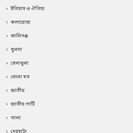
ইতিহাস ও ঐতিহ্য
কলারোয়া
কালিগঞ্জ
খুলনা
খেলাধুলা
খোলা মত
জাতীয়
জাতীয় পার্টি
তালা
দেবহাটা