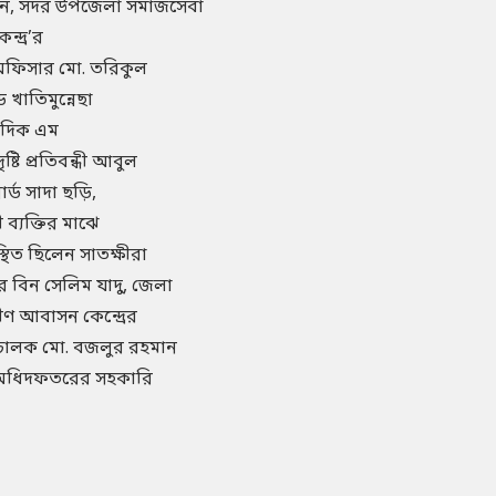
মান, সদর উপজেলা সমাজসেবা
ন্দ্র’র
ন অফিসার মো. তরিকুল
 খাতিমুন্নেছা
ংবাদিক এম
টি প্রতিবন্ধী আবুল
ার্ড সাদা ছড়ি,
 ব্যক্তির মাঝে
থিত ছিলেন সাতক্ষীরা
বিন সেলিম যাদু, জেলা
ীণ আবাসন কেন্দ্রের
রিচালক মো. বজলুর রহমান
বা অধিদফতরের সহকারি