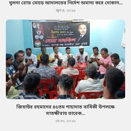
খুলনা রোড মোড়ে আদালতের নির্দেশ অমান্য করে দোকান...
জুন ৪, ২০২৬
জিয়াউর রহমানের ৪৫তম শাহাদাত বার্ষিকী উপলক্ষে
সাতক্ষীরায় তারেক...
মে ৩০, ২০২৬