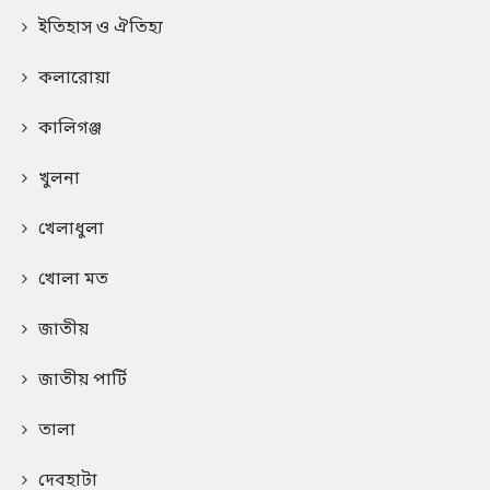
ইতিহাস ও ঐতিহ্য
কলারোয়া
কালিগঞ্জ
খুলনা
খেলাধুলা
খোলা মত
জাতীয়
জাতীয় পার্টি
তালা
দেবহাটা