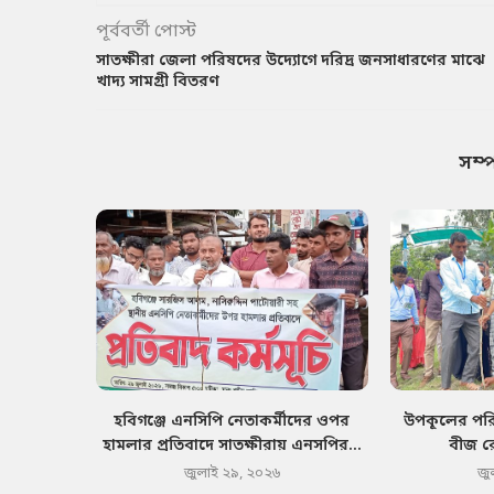
পূর্ববর্তী পোস্ট
সাতক্ষীরা জেলা পরিষদের উদ্যোগে দরিদ্র জনসাধারণের মাঝে
খাদ্য সামগ্রী বিতরণ
সম্
হবিগঞ্জে এনসিপি নেতাকর্মীদের ওপর
উপকূলের পরিব
হামলার প্রতিবাদে সাতক্ষীরায় এনসপির...
বীজ র
জুলাই ২৯, ২০২৬
জু