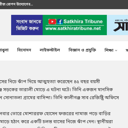
রতীক এস এম শাকির...
াধুলা
বিনোদন
লাইফস্টাইল
বিজ্ঞান ও প্রযুক্তি
শিক্ষা
স
বাসের নিচে ঝাঁপ দিয়ে আত্মহত্যা করেছেন ৪৫ বছর বয়সী
ঞ্জ সড়কের তারালী মোড়ে এ ঘটনা ঘটে। তিনি একজন মানসিক
োনাতলা গ্রামের বাসিন্দা। তিনি কালীগঞ্জ সাব রেজিষ্ট্রি অফিসে
ঙ্গলবার ভোরে মোশাররফ হোসেন ফজরের নামাজ পড়ে বাড়ির
মোড়ে হঠাৎ করে একটি চলন্ত বাসের নিজে ঝাঁপ দেন। স্থানীয়রা