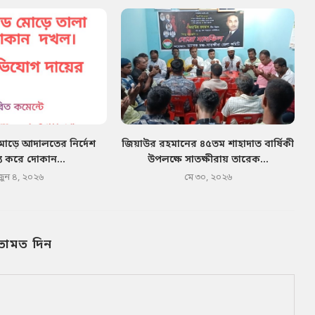
মোড়ে আদালতের নির্দেশ
জিয়াউর রহমানের ৪৫তম শাহাদাত বার্ষিকী
য করে দোকান...
উপলক্ষে সাতক্ষীরায় তারেক...
জুন ৪, ২০২৬
মে ৩০, ২০২৬
তামত দিন