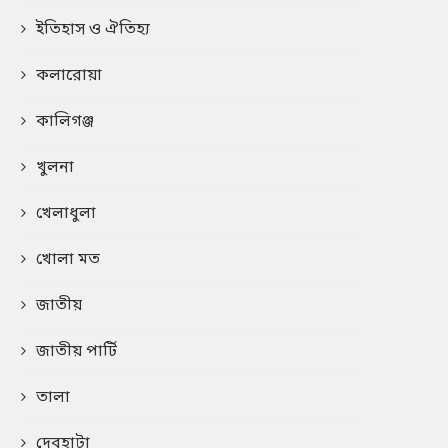
ইতিহাস ও ঐতিহ্য
কলারোয়া
কালিগঞ্জ
খুলনা
খেলাধুলা
খোলা মত
জাতীয়
জাতীয় পার্টি
তালা
দেবহাটা