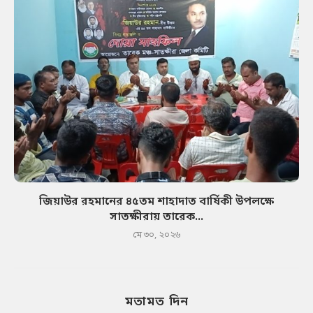
জিয়াউর রহমানের ৪৫তম শাহাদাত বার্ষিকী উপলক্ষে
সাতক্ষীরায় তারেক...
মে ৩০, ২০২৬
মতামত দিন