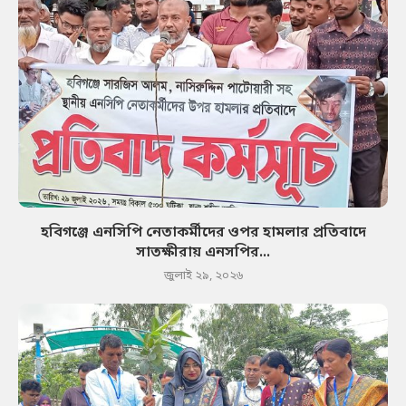
হবিগঞ্জে এনসিপি নেতাকর্মীদের ওপর হামলার প্রতিবাদে
সাতক্ষীরায় এনসপির...
জুলাই ২৯, ২০২৬