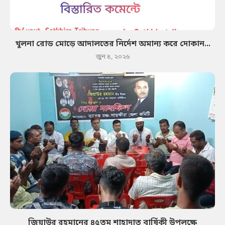
খুলনা রোড মোড়ে আদালতের নির্দেশ অমান্য করে দোকান...
জুন ৪, ২০২৬
জিয়াউর রহমানের ৪৫তম শাহাদাত বার্ষিকী উপলক্ষে