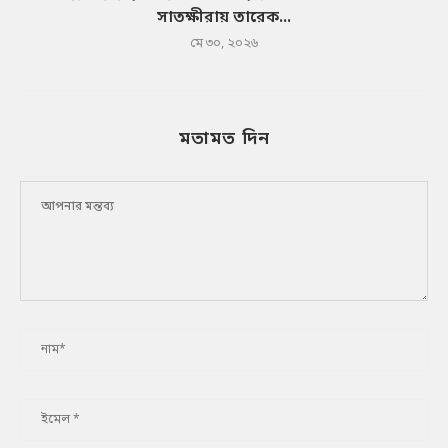
সাতক্ষীরায় তারেক...
মে ৩০, ২০২৬
মতামত দিন