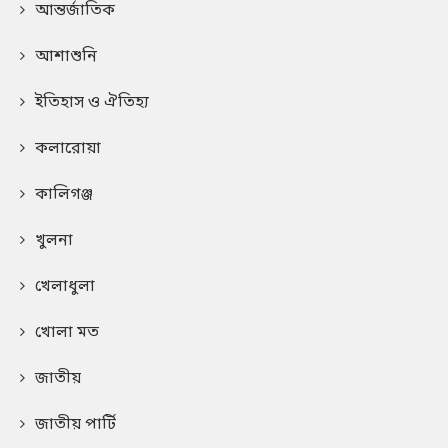
আন্তর্জাতিক
আশাশুনি
ইতিহাস ও ঐতিহ্য
কলারোয়া
কালিগঞ্জ
খুলনা
খেলাধুলা
খোলা মত
জাতীয়
জাতীয় পার্টি