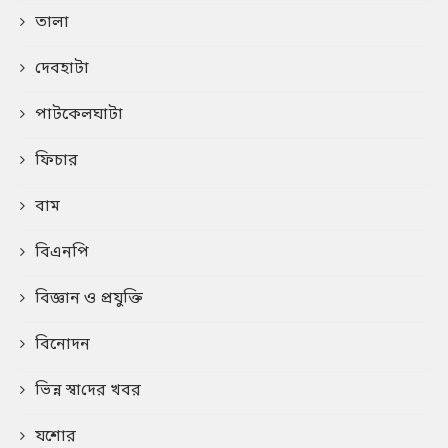
তালা
দেবহাটা
পাটকেলঘাটা
ফিচার
বাম
বিএনপি
বিজ্ঞান ও প্রযুক্তি
বিনোদন
ভিন্ন স্বা‌দের খবর
যশোর