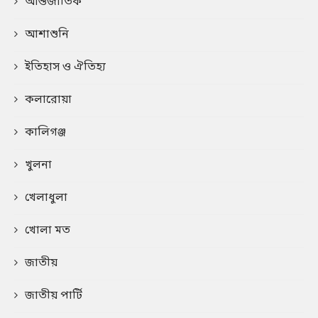
আন্তর্জাতিক
আশাশুনি
ইতিহাস ও ঐতিহ্য
কলারোয়া
কালিগঞ্জ
খুলনা
খেলাধুলা
খোলা মত
জাতীয়
জাতীয় পার্টি