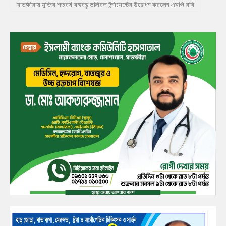
সাতক্ষীরায় মুজিব শতবর্ষ বঙ্গবন্ধু ভলিবল টুর্নামেন্টের উদ্বোধন করলেন এমপি রবি