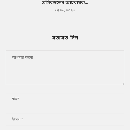
শ্রমিকদলের আহবায়ক...
মে ২৬, ২০২৬
মতামত দিন