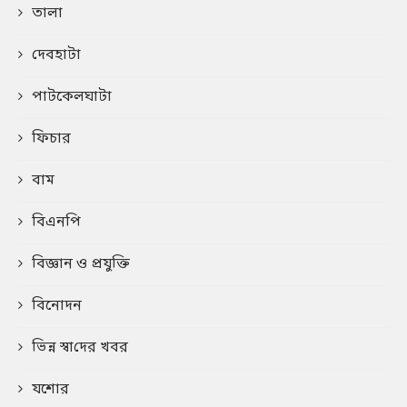
তালা
দেবহাটা
পাটকেলঘাটা
ফিচার
বাম
বিএনপি
বিজ্ঞান ও প্রযুক্তি
বিনোদন
ভিন্ন স্বা‌দের খবর
যশোর