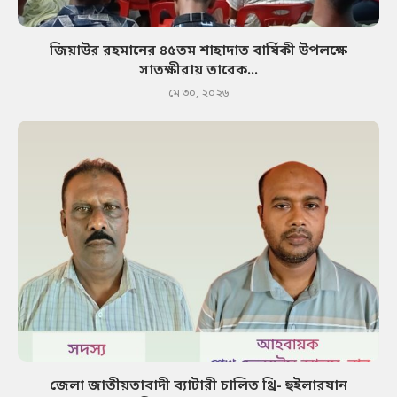
জিয়াউর রহমানের ৪৫তম শাহাদাত বার্ষিকী উপলক্ষে
সাতক্ষীরায় তারেক...
মে ৩০, ২০২৬
জেলা জাতীয়তাবাদী ব্যাটারী চালিত থ্রি- হুইলারযান