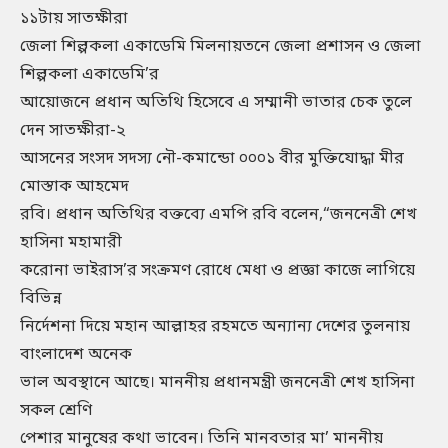
১১টায় সাতক্ষীরা
জেলা শিল্পকলা একাডেমি মিলনায়তনে জেলা প্রশাসন ও জেলা
শিল্পকলা একাডেমি’র
আয়োজনে প্রধান অতিথি হিসেবে এ সম্মানী ভাতার চেক তুলে
দেন সাতক্ষীরা-২
আসনের সংসদ সদস্য নৌ-কমান্ডো ০০০১ বীর মুক্তিযোদ্ধা মীর
মোস্তাক আহমেদ
রবি। প্রধান অতিথির বক্তব্যে এমপি রবি বলেন,“জননেত্রী শেখ
হাসিনা মহামারী
করোনা ভাইরাস’র সংক্রমণ রোধে মেধা ও প্রজ্ঞা কাজে লাগিয়ে
বিভিন্ন
নির্দেশনা দিয়ে মহান আল্লাহর রহমতে অন্যান্য দেশের তুলনায়
বাংলাদেশ অনেক
ভাল অবস্থানে আছে। মাননীয় প্রধানমন্ত্রী জননেত্রী শেখ হাসিনা
সকল শ্রেণি
পেশার মানুষের কথা ভাবেন। তিনি মানবতার মা’ মাননীয়