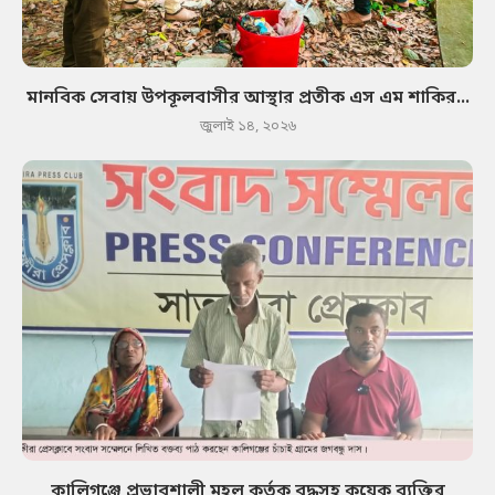
মানবিক সেবায় উপকূলবাসীর আস্থার প্রতীক এস এম শাকির...
জুলাই ১৪, ২০২৬
কালিগঞ্জে প্রভাবশালী মহল কর্তৃক বৃদ্ধসহ কয়েক ব্যক্তির