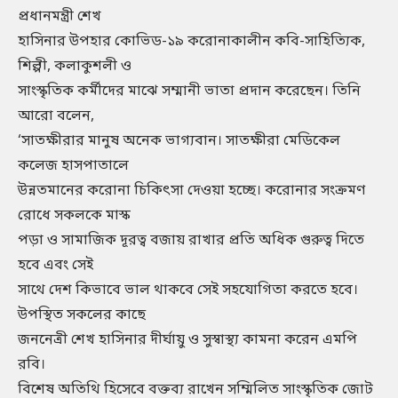
প্রধানমন্ত্রী শেখ
হাসিনার উপহার কোভিড-১৯ করোনাকালীন কবি-সাহিত্যিক,
শিল্পী, কলাকুশলী ও
সাংস্কৃতিক কর্মীদের মাঝে সম্মানী ভাতা প্রদান করেছেন। তিনি
আরো বলেন,
‘সাতক্ষীরার মানুষ অনেক ভাগ্যবান। সাতক্ষীরা মেডিকেল
কলেজ হাসপাতালে
উন্নতমানের করোনা চিকিৎসা দেওয়া হচ্ছে। করোনার সংক্রমণ
রোধে সকলকে মাস্ক
পড়া ও সামাজিক দূরত্ব বজায় রাখার প্রতি অধিক গুরুত্ব দিতে
হবে এবং সেই
সাথে দেশ কিভাবে ভাল থাকবে সেই সহযোগিতা করতে হবে।
উপস্থিত সকলের কাছে
জননেত্রী শেখ হাসিনার দীর্ঘায়ু ও সুস্বাস্থ্য কামনা করেন এমপি
রবি।
বিশেষ অতিথি হিসেবে বক্তব্য রাখেন সম্মিলিত সাংস্কৃতিক জোট