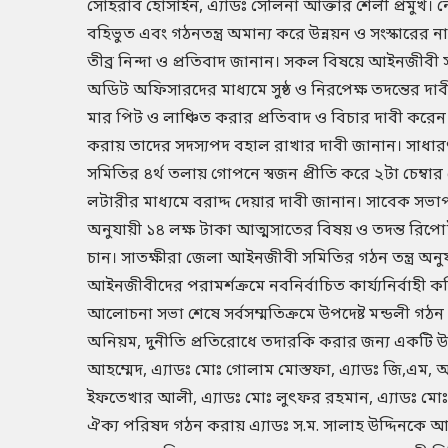
সোহরাব হোসাইন, এ্যাডঃ সেলিনা আক্তার শেলী প্রমুখ। 
বহিভুত এবং গঠনতন্ত্র অমান্য করে উন্নয়ন ও সংস্কারে
তীব্র নিন্দা ও প্রতিবাদ জানান। সকল বিষয়ে আইনজীবী
অডিট অফিসারদের মাধ্যমে সুষ্ঠ ও নিরপেক্ষ তদন্তের দ
মার পিট ও লাঞ্চিত করার প্রতিবাদ ও বিচার দাবী করেন। কা
করায় তাদের সদস্যপদ বহাল রাখার দাবী জানান। সাধা
সমিতির ৪র্থ তলায় গোপনে স্বজন প্রীতি করে ২টা চেম্বার
লটারীর মাধ্যমে বরাদ্দ দেয়ার দাবী জানান। সাবেক সভা
অনুযায়ী ১৪ লক্ষ টাকা আত্মসাতের বিষয় ও তদন্ত রিপোর্
চান। সাতক্ষীরা জেলা আইনজীবী সমিতির গঠন তন্ত্র 
আইনজীবীদের পরামর্শক্রমে নবনির্বাচিত কার্য্যনির্ব
আলোচনা সভা শেষে সর্বসম্মতিক্রমে উপদেষ্ট মন্ডলী 
অনিয়ম, দুনীতি প্রতিরোধে তদারকি করার জন্য একটি উপদ
আহম্মেদ, এ্যাডঃ মোঃ গোলাম মোস্তফা, এ্যাডঃ জি,এম, আবু 
ইফতেখার আলী, এ্যাডঃ মোঃ লুৎফর রহমান, এ্যাডঃ মোঃ 
ঐক্য পরিষদ গঠন করায় এ্যাডঃ স.ম. সালাহ উদ্দিনকে 