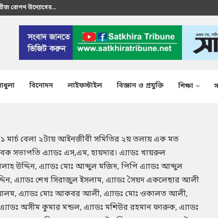
রতীক এস এম শাকির...
াধুলা
বিনোদন
লাইফস্টাইল
বিজ্ঞান ও প্রযুক্তি
শিক্ষা
স
২১ মার্চ বেলা ২টায় আইনজীবী সমিতির ২য় তলায় এক মত
ক সভাপতি এ্যাডঃ এস,এম, হায়দার। এ্যাডঃ খায়রুল
ালাহ উদ্দিন, এ্যাডঃ মোঃ আব্দুল মজিদ, পিপি এ্যাডঃ আব্দুল
উদ্দিন, এ্যাডঃ শেখ সিরাজুল ইসলাম, এ্যাডঃ সৈয়দ একলেছার আলী
কার আলম, এ্যাডঃ মোঃ আকবর আলী, এ্যাডঃ মোঃ ওকালত আলী,
্যাডঃ অসীম কুমার মন্ডল, এ্যাডঃ মশিউর রহমান ফারুক, এ্যাডঃ