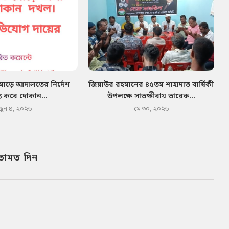
মোড়ে আদালতের নির্দেশ
জিয়াউর রহমানের ৪৫তম শাহাদাত বার্ষিকী
য করে দোকান...
উপলক্ষে সাতক্ষীরায় তারেক...
জুন ৪, ২০২৬
মে ৩০, ২০২৬
তামত দিন