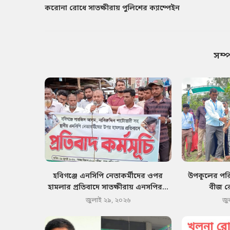
করোনা রোধে সাতক্ষীরায় পুলিশের ক্যাম্পেইন
সম্
হবিগঞ্জে এনসিপি নেতাকর্মীদের ওপর
উপকূলের পরিব
হামলার প্রতিবাদে সাতক্ষীরায় এনসপির...
বীজ র
জুলাই ২৯, ২০২৬
জু