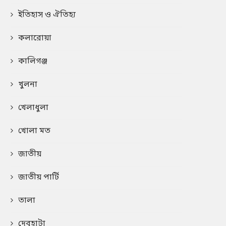
ইতিহাস ও ঐতিহ্য
কলারোয়া
কালিগঞ্জ
খুলনা
খেলাধুলা
খোলা মত
জাতীয়
জাতীয় পার্টি
তালা
দেবহাটা