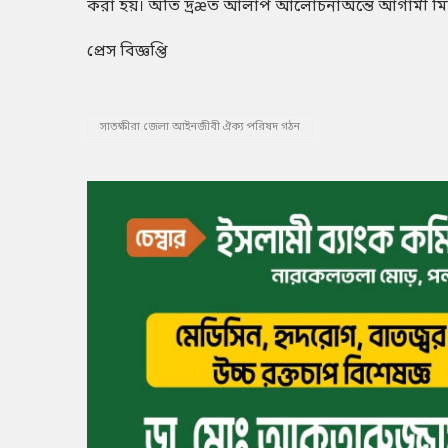
করা হয়। অতি দ্রæত আলাপ আলোচনাঅন্তে আগামী মিটিং
প্রেস বিজ্ঞপ্তি
সাতক্ষীরা জেলা আইনজীবী ঐক্য পরিষদ গঠন