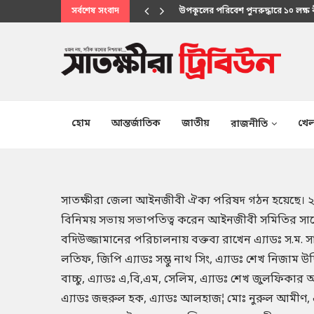
সর্বশেষ সংবাদ
মানবিক সেবায় উপকূলবাসীর আস্থার প্
হোম
আন্তর্জাতিক
জাতীয়
খেল
রাজনীতি
সাতক্ষীরা জেলা আইনজীবী ঐক্য পরিষদ গঠন হয়েছে। 
বিনিময় সভায় সভাপতিত্ব করেন আইনজীবী সমিতির সাবে
বদিউজ্জামানের পরিচালনায় বক্তব্য রাখেন এ্যাডঃ স.ম. স
লতিফ, জিপি এ্যাডঃ সম্ভু নাথ সিং, এ্যাডঃ শেখ নিজাম 
বাচ্চু, এ্যাডঃ এ,বি,এম, সেলিম, এ্যাডঃ শেখ জুলফি
এ্যাডঃ জহুরুল হক, এ্যাডঃ আলহাজ¦ মোঃ নুরুল আমীণ, এ