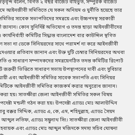
নেতৃবৃন্দ বলেন, বিগত ২ বছর বাজেট বহিভুত, সম্পুরক বাজেট
র নামে আইনজীবী সমিতিতে যে সকল অনিয়ম ও দুর্নীতি হয়েছে তার
 সমিতির সাবেক সভাপতিদের সমন্নয়ে এবং উচ্চপদস্থ সরকারী
াবী জানান। কোন সুনির্দিষ্ট অভিযোগ ও তদন্ত ছাড়া আইনজীবীদের
র্যনির্বাহী কমিটির সিদ্ধান্ত বাংলাদেশ বার কাউন্সিল স্থগিত
রণ সভা না ডেকে সিনিয়রদের সাথে পরামর্শ না করে আইনজীবী
 দেওয়ার প্রতিবাদ জানান এবং উক্ত দুটি চেম্বার সিনিয়রদের অথবা
পতি ও সাধারণ সম্পাদকদের সমন্নয়েগঠিত তদন্ত কমিটির রিপোর্ট
ট জরুরী ভিত্তিতে সাধারণ সভায় উপস্থাপনের দাবী এবং সুবিচার
অনুযায়ী এবং আইনজীবী সমিতির সাবেক সভাপতি এবং সিনিয়র
াহী কমিটিকে আইনজীবী সমিতির কাজকর্ম করার অনুরোধ জানান।
গঠন করা হয়। সাতক্ষীরা জেলা আইনজীবী সমিতির সকল বিষয়
েষ্টা মন্ডলী গঠন করা হয়। উপদেষ্টা এ্যাডঃ মোঃ আলাউদ্দিন
বক্কর সিদ্দিক, এ্যাডঃ এ, কে, এম, শহিদুল্লাহ, এ্যাডঃ সৈয়দ
আব্দুল লতিফ, এ্যাডঃ সম্ভুনাথ সিং। সাতক্ষীরা জেলা আইনজীবী
আহবায়ক এবং এ্যাডঃ মোঃ আব্দুল মজিদকে সদস্য সচিব ঘোষনা