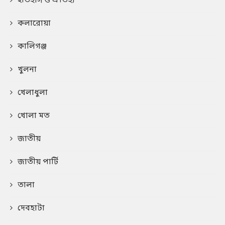
ইতিহাস ও ঐতিহ্য
কলারোয়া
কালিগঞ্জ
খুলনা
খেলাধুলা
খোলা মত
জাতীয়
জাতীয় পার্টি
তালা
দেবহাটা