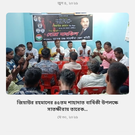
জুন ৪, ২০২৬
জিয়াউর রহমানের ৪৫তম শাহাদাত বার্ষিকী উপলক্ষে
সাতক্ষীরায় তারেক...
মে ৩০, ২০২৬